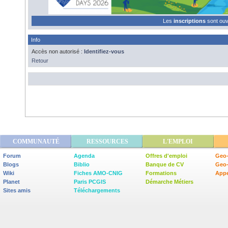
Les
inscriptions
sont ou
Info
Accès non autorisé :
Identifiez-vous
Retour
COMMUNAUTÉ
RESSOURCES
L'EMPLOI
Forum
Agenda
Offres d'emploi
Geo-
Blogs
Biblio
Banque de CV
Geo
Wiki
Fiches AMO-CNIG
Formations
Appe
Planet
Paris PCGIS
Démarche Métiers
Sites amis
Téléchargements