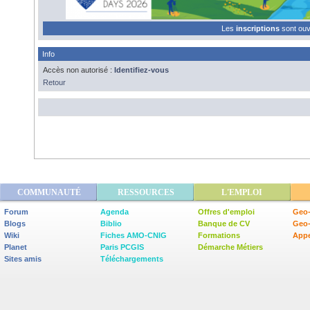
Les
inscriptions
sont ou
Info
Accès non autorisé :
Identifiez-vous
Retour
COMMUNAUTÉ
RESSOURCES
L'EMPLOI
Forum
Agenda
Offres d'emploi
Geo-
Blogs
Biblio
Banque de CV
Geo
Wiki
Fiches AMO-CNIG
Formations
Appe
Planet
Paris PCGIS
Démarche Métiers
Sites amis
Téléchargements