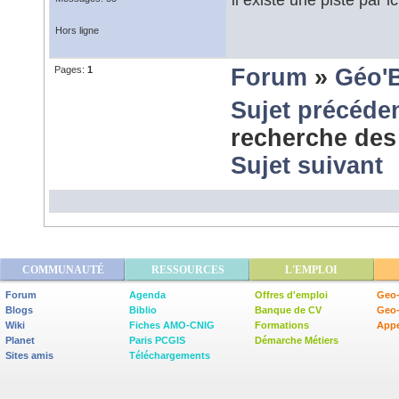
Hors ligne
Pages:
1
Forum
»
Géo'
Sujet précéde
recherche des 
Sujet suivant
COMMUNAUTÉ
RESSOURCES
L'EMPLOI
Forum
Agenda
Offres d'emploi
Geo-
Blogs
Biblio
Banque de CV
Geo
Wiki
Fiches AMO-CNIG
Formations
Appe
Planet
Paris PCGIS
Démarche Métiers
Sites amis
Téléchargements