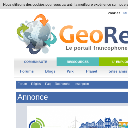
Nous utilisons des cookies pour vous garantir la meilleure expérience sur notre si
cookies.
J'ai
Le portail francophone
COMMUNAUTÉ
RESSOURCES
L' EMPLOI
Forums
Blogs
Wiki
Planet
Sites amis
Forum
Règles
Faq
Recherche
Inscription
Annonce