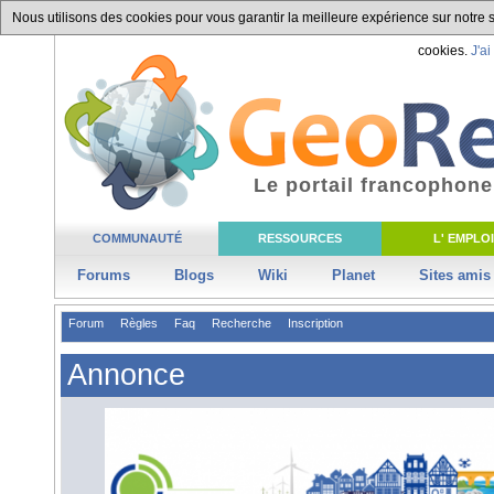
Nous utilisons des cookies pour vous garantir la meilleure expérience sur notre si
cookies.
J'ai
Le portail francophone
COMMUNAUTÉ
RESSOURCES
L' EMPLOI
Forums
Blogs
Wiki
Planet
Sites amis
Forum
Règles
Faq
Recherche
Inscription
Annonce