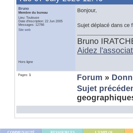
Bruno
Bonjour,
Membre du bureau
Lieu: Toulouse
Date d'inscription: 22 Jun 2005
Sujet déplacé dans ce 
Messages: 12786
Site web
Bruno IRATCH
Aidez l'associ
Hors ligne
Pages:
1
Forum
»
Donn
Sujet précéde
geographique
COMMUNAUTÉ
RESSOURCES
L'EMPLOI