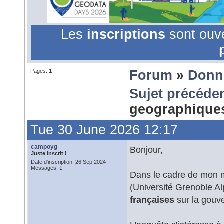
Les
inscriptions
sont ouv
Pages:
1
Forum
»
Donn
Sujet précéde
geographique
Tue 30 June 2026 12:17
campoyg
Bonjour,
Juste Inscrit !
Date d'inscription: 26 Sep 2024
Messages: 1
Dans le cadre de mon 
(Université Grenoble A
françaises
sur la gouv