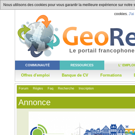
Nous utilisons des cookies pour vous garantir la meilleure expérience sur notre si
cookies.
J'ai
Le portail francophone
COMMUNAUTÉ
RESSOURCES
L' EMPLOI
Offres d'emploi
Banque de CV
Formations
Forum
Règles
Faq
Recherche
Inscription
Annonce