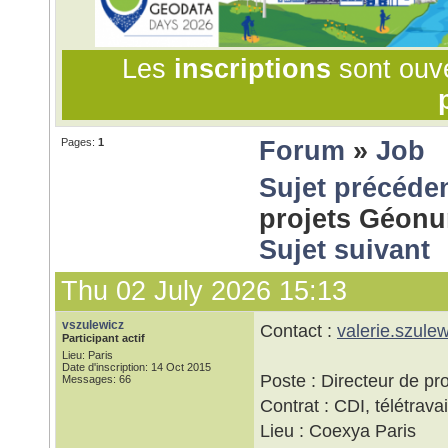
Les
inscriptions
sont ouv
Pages:
1
Forum
»
Job
Sujet précéde
projets Géonu
Sujet suivant
Thu 02 July 2026 15:13
vszulewicz
Contact :
valerie.szule
Participant actif
Lieu: Paris
Date d'inscription: 14 Oct 2015
Poste : Directeur de p
Messages: 66
Contrat : CDI, télétrava
Lieu : Coexya Paris