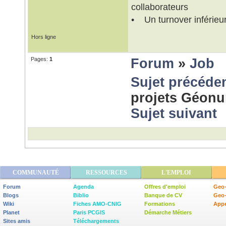
collaborateurs
• Un turnover inférie
Hors ligne
Pages:
1
Forum
»
Job
Sujet précéde
projets Géonu
Sujet suivant
COMMUNAUTÉ
RESSOURCES
L'EMPLOI
Forum
Agenda
Offres d'emploi
Geo-
Blogs
Biblio
Banque de CV
Geo
Wiki
Fiches AMO-CNIG
Formations
Appe
Planet
Paris PCGIS
Démarche Métiers
Sites amis
Téléchargements