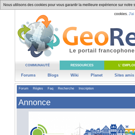
Nous utilisons des cookies pour vous garantir la meilleure expérience sur notre si
cookies.
J'ai
Le portail francophone
COMMUNAUTÉ
RESSOURCES
L' EMPLOI
Forums
Blogs
Wiki
Planet
Sites amis
Forum
Règles
Faq
Recherche
Inscription
Annonce