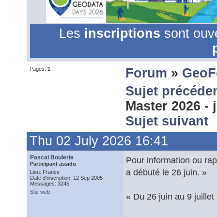
Les
inscriptions
sont ouv
Pages:
1
Forum
»
GeoF
Sujet précéde
Master 2026 - 
Sujet suivant
Thu 02 July 2026 16:41
Pascal Boulerie
Pour information ou ra
Participant assidu
a débuté le 26 juin. »
Lieu: France
Date d'inscription: 12 Sep 2005
Messages: 3245
Site web
« Du 26 juin au 9 juillet