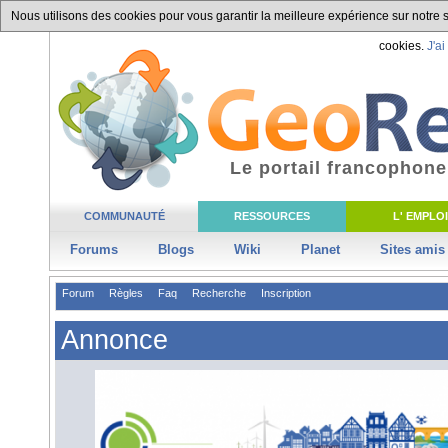
Nous utilisons des cookies pour vous garantir la meilleure expérience sur notre si
cookies.
J'ai
Le portail francophone
COMMUNAUTÉ
RESSOURCES
L' EMPLOI
Forums
Blogs
Wiki
Planet
Sites amis
Forum
Règles
Faq
Recherche
Inscription
Annonce