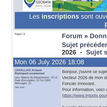
Les
inscriptions
sont ouv
Pages:
1
Forum
»
Donn
Sujet précéde
2026 -
Sujet 
Mon 06 July 2026 18:08
LEHALLAIS Arnaud
Bonjour, j'ouvre ce suje
Participant occasionnel
Vecteur 2026 de mon d
Lieu: Maison du Département - St-Lô
Date d'inscription: 12 Oct 2006
Foncier Innovant.
Messages: 21
Site web
Pour information, voici 
https://www.impots.gouv