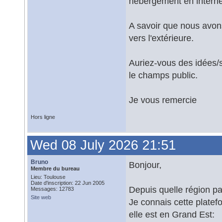
hébergement en interne
A savoir que nous avon
vers l'extérieure.
Auriez-vous des idées/
le champs public.
Je vous remercie
Hors ligne
Wed 08 July 2026 21:51
Bruno
Bonjour,
Membre du bureau
Lieu: Toulouse
Date d'inscription: 22 Jun 2005
Depuis quelle région p
Messages: 12783
Site web
Je connais cette platef
elle est en Grand Est: