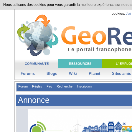
Nous utilisons des cookies pour vous garantir la meilleure expérience sur notre si
cookies.
J'ai
Le portail francophone
COMMUNAUTÉ
RESSOURCES
L' EMPLOI
Forums
Blogs
Wiki
Planet
Sites amis
Forum
Règles
Faq
Recherche
Inscription
Annonce