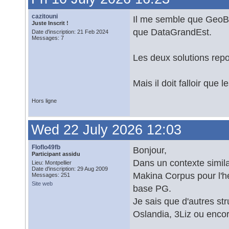
cazitouni
Il me semble que GeoB
Juste Inscrit !
que DataGrandEst.
Date d'inscription: 21 Feb 2024
Messages: 7
Les deux solutions rep
Mais il doit falloir que
Hors ligne
Wed 22 July 2026 12:03
Floflo49fb
Bonjour,
Participant assidu
Dans un contexte simila
Lieu: Montpellier
Date d'inscription: 29 Aug 2009
Makina Corpus pour l'h
Messages: 251
Site web
base PG.
Je sais que d'autres str
Oslandia, 3Liz ou enco