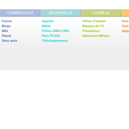
COMMUNAUTÉ
RESSOURCES
L'EMPLOI
Forum
Agenda
Offres d'emploi
Geo-
Blogs
Biblio
Banque de CV
Geo
Wiki
Fiches AMO-CNIG
Formations
Appe
Planet
Paris PCGIS
Démarche Métiers
Sites amis
Téléchargements