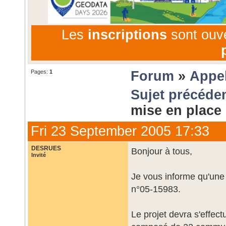
Les
inscriptions
sont ouv
Pages:
1
Forum
»
Appel
Sujet précéde
mise en place
Fri 23 September 2005 17:33
DESRUES
Bonjour à tous,
Invité
Je vous informe qu'une
n°05-15983.
Le projet devra s'effec