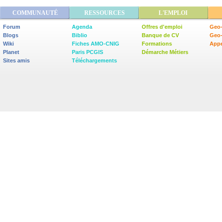
COMMUNAUTÉ
RESSOURCES
L'EMPLOI
Forum
Agenda
Offres d'emploi
Geo-
Blogs
Biblio
Banque de CV
Geo
Wiki
Fiches AMO-CNIG
Formations
Appe
Planet
Paris PCGIS
Démarche Métiers
Sites amis
Téléchargements