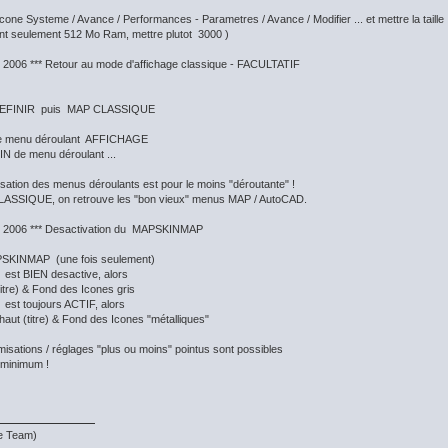
cone Systeme / Avance / Performances - Parametres / Avance / Modifier ... et mettre la tai
ant seulement 512 Mo Ram, mettre plutot 3000 )
D 2006 *** Retour au mode d'affichage classique - FACULTATIF
DEFINIR puis MAP CLASSIQUE
 le menu déroulant AFFICHAGE
 FIN de menu déroulant ...
isation des menus déroulants est pour le moins "déroutante" !
ASSIQUE, on retrouve les "bon vieux" menus MAP / AutoCAD.
3D 2006 *** Desactivation du MAPSKINMAP
PSKINMAP (une fois seulement)
est BIEN desactive, alors
titre) & Fond des Icones gris
st toujours ACTIF, alors
haut (titre) & Fond des Icones "métalliques"
imisations / réglages "plus ou moins" pointus sont possibles
t minimum !
te Team)