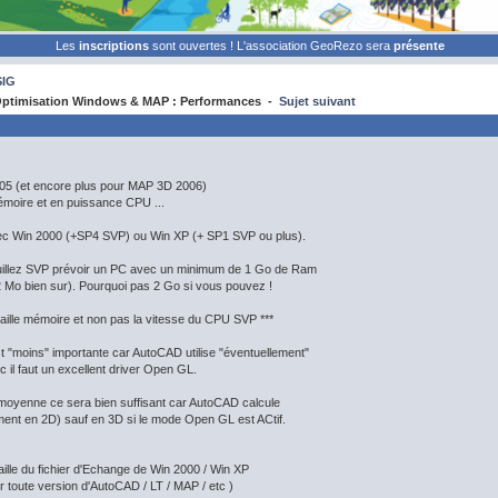
Les
inscriptions
sont ouvertes ! L'association GeoRezo sera
présente
SIG
ptimisation Windows & MAP : Performances -
Sujet suivant
5 (et encore plus pour MAP 3D 2006)
moire et en puissance CPU ...
vec Win 2000 (+SP4 SVP) ou Win XP (+ SP1 SVP ou plus).
uillez SVP prévoir un PC avec un minimum de 1 Go de Ram
Mo bien sur). Pourquoi pas 2 Go si vous pouvez !
 taille mémoire et non pas la vitesse du CPU SVP ***
t "moins" importante car AutoCAD utilise "éventuellement"
 il faut un excellent driver Open GL.
moyenne ce sera bien suffisant car AutoCAD calcule
ment en 2D) sauf en 3D si le mode Open GL est ACtif.
 taille du fichier d'Echange de Win 2000 / Win XP
r toute version d'AutoCAD / LT / MAP / etc )