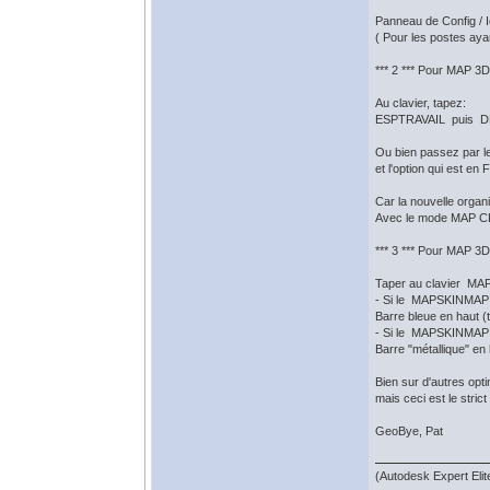
Panneau de Config / I
( Pour les postes ay
*** 2 *** Pour MAP 3
Au clavier, tapez:
ESPTRAVAIL puis 
Ou bien passez par
et l'option qui est en
Car la nouvelle organ
Avec le mode MAP CL
*** 3 *** Pour MAP 
Taper au clavier MA
- Si le MAPSKINMAP 
Barre bleue en haut (
- Si le MAPSKINMAP e
Barre "métallique" en 
Bien sur d'autres opt
mais ceci est le stric
GeoBye, Pat
(Autodesk Expert Eli