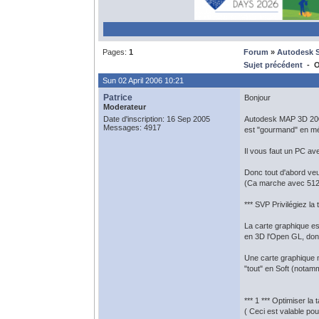
Pages:
1
Forum
»
Autodesk 
Sujet précédent
- O
Sun 02 April 2006 10:21
Patrice
Bonjour
Moderateur
Date d'inscription: 16 Sep 2005
Autodesk MAP 3D 200
Messages: 4917
est "gourmand" en mé
Il vous faut un PC a
Donc tout d'abord ve
(Ca marche avec 512 
*** SVP Privilégiez la
La carte graphique es
en 3D l'Open GL, donc
Une carte graphique 
"tout" en Soft (notam
*** 1 *** Optimiser la
( Ceci est valable pou