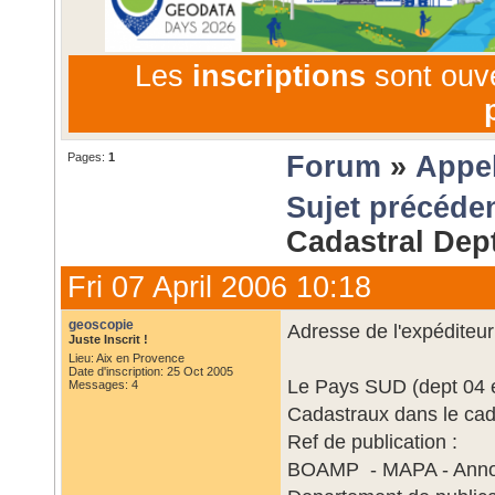
Les
inscriptions
sont ouv
Pages:
1
Forum
»
Appel
Sujet précéde
Cadastral Dep
Fri 07 April 2006 10:18
geoscopie
Adresse de l'expéditeur
Juste Inscrit !
Lieu: Aix en Provence
Date d'inscription: 25 Oct 2005
Le Pays SUD (dept 04 e
Messages: 4
Cadastraux dans le cad
Ref de publication :
BOAMP - MAPA - Annonc