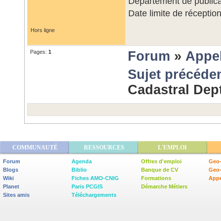
Departement de publica
Date limite de réceptio
Hors ligne
Pages:
1
Forum
»
Appel
Sujet précéde
Cadastral Dep
COMMUNAUTÉ
RESSOURCES
L'EMPLOI
Forum
Agenda
Offres d'emploi
Geo-
Blogs
Biblio
Banque de CV
Geo
Wiki
Fiches AMO-CNIG
Formations
Appe
Planet
Paris PCGIS
Démarche Métiers
Sites amis
Téléchargements