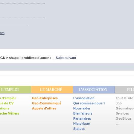
--------------------------------------
--------------------------------------
com
GN > shape : problème d'accent -
Sujet suivant
L'EMPLOI
LE MARCHÉ
L'ASSOCIATION
FIL
s d'emploi
Geo-Entreprises
L'association
Tout le site
ue de CV
Geo-Communiqué
Qui sommes-nous ?
Job
ations
Appels d'offres
Nous aider
Géomatiqu
che Métiers
Bienfaiteurs
Services
Partenaires
GeoBlogs
Historique
...
Statuts