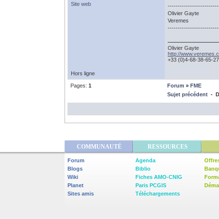
Site web
--------------------------
Olivier Gayte
Veremes
--------------------------
Olivier Gayte
http://www.veremes.
+33 (0)4-68-38-65-27
Hors ligne
Pages:
1
Forum
»
FME
Sujet précédent
- D
COMMUNAUTÉ
RESSOURCES
Forum
Agenda
Offre
Blogs
Biblio
Banq
Wiki
Fiches AMO-CNIG
Form
Planet
Paris PCGIS
Démar
Sites amis
Téléchargements