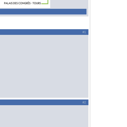
#1
#2