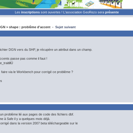
Les
inscriptions
sont ouvertes ! L'association GeoRezo sera
présente
GN > shape : problème d'accent -
Sujet suivant
fichier DGN vers du SHP, je récupère un attribut dans un champ.
ccents passe pas comme il faut !
e_traitillÚ
 faire via le Workbench pour corrigé ce problème ?
es
d'un problème lié aux pages de code des fichiers dbf.
me à Safe il y a quelques mois déjà.
corrigé dans la version 2007 beta téléchargeable sur le