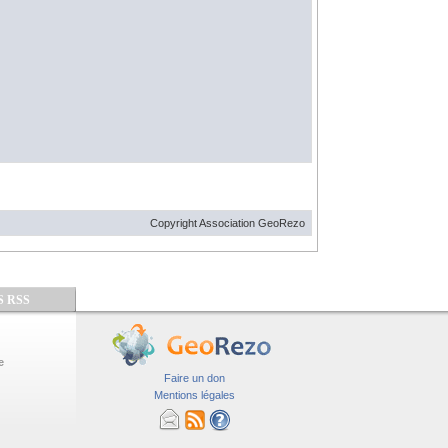
Copyright Association GeoRezo
S RSS
e
Faire un don
Mentions légales