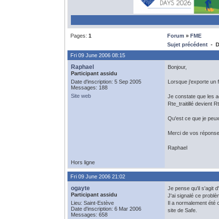
Pages:
1
Forum
»
FME
Sujet précédent
- D
Fri 09 June 2006 08:15
Raphael
Bonjour,
Participant assidu
Date d'inscription: 5 Sep 2005
Lorsque j'exporte un 
Messages: 188
Site web
Je constate que les a
Rte_traitillé devient Rt
Qu'est ce que je peux
Merci de vos répons
Raphael
Hors ligne
Fri 09 June 2006 21:02
ogayte
Je pense qu'il s'agit 
Participant assidu
J'ai signalé ce problè
Lieu: Saint-Estève
Il a normalement été 
Date d'inscription: 6 Mar 2006
site de Safe.
Messages: 658