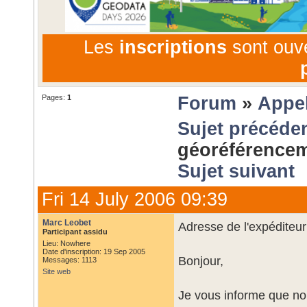
Les
inscriptions
sont ouv
Pages:
1
Forum
»
Appel
Sujet précéde
géoréférencem
Sujet suivant
Fri 14 July 2006 09:39
Marc Leobet
Adresse de l'expéditeur
Participant assidu
Lieu: Nowhere
Date d'inscription: 19 Sep 2005
Bonjour,
Messages: 1113
Site web
Je vous informe que nou