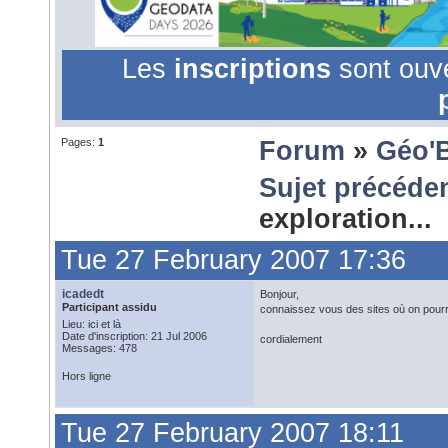
Les
inscriptions
sont ouv
Pages:
1
Forum
»
Géo'
Sujet précéde
exploration...
Tue 27 February 2007 17:36
icadedt
Bonjour,
Participant assidu
connaissez vous des sites où on pourrai
Lieu: ici et là
Date d'inscription: 21 Jul 2006
cordialement
Messages: 478
Hors ligne
Tue 27 February 2007 18:11