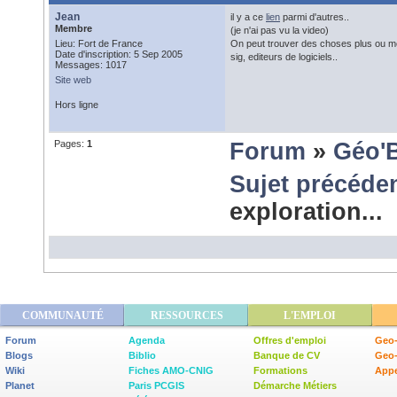
Jean
il y a ce
lien
parmi d'autres..
Membre
(je n'ai pas vu la video)
Lieu: Fort de France
On peut trouver des choses plus ou moi
Date d'inscription: 5 Sep 2005
sig, editeurs de logiciels..
Messages: 1017
Site web
Hors ligne
Pages:
1
Forum
»
Géo'
Sujet précéde
exploration...
COMMUNAUTÉ
RESSOURCES
L'EMPLOI
Forum
Agenda
Offres d'emploi
Geo-
Blogs
Biblio
Banque de CV
Geo
Wiki
Fiches AMO-CNIG
Formations
Appe
Planet
Paris PCGIS
Démarche Métiers