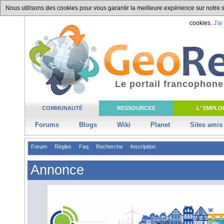
Nous utilisons des cookies pour vous garantir la meilleure expérience sur notre si
cookies.
J'ai
Le portail francophone
COMMUNAUTÉ
RESSOURCES
L' EMPLOI
Forums
Blogs
Wiki
Planet
Sites amis
Forum
Règles
Faq
Recherche
Inscription
Annonce