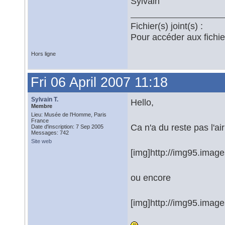
Sylvain
Fichier(s) joint(s) :
Pour accéder aux fichi
Hors ligne
Fri 06 April 2007 11:18
Sylvain T.
Hello,
Membre
Lieu: Musée de l'Homme, Paris
France
Ca n'a du reste pas l'air
Date d'inscription: 7 Sep 2005
Messages: 742
Site web
[img]http://img95.imag
ou encore
[img]http://img95.imag