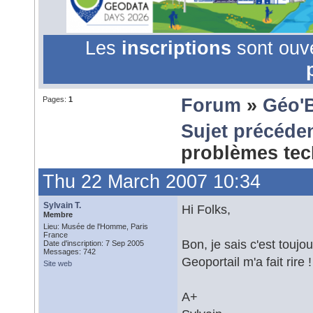
Les
inscriptions
sont ouv
Pages:
1
Forum
»
Géo'
Sujet précéde
problèmes te
Thu 22 March 2007 10:34
Sylvain T.
Hi Folks,
Membre
Lieu: Musée de l'Homme, Paris
France
Bon, je sais c'est toujou
Date d'inscription: 7 Sep 2005
Messages: 742
Geoportail m'a fait rire 
Site web
A+