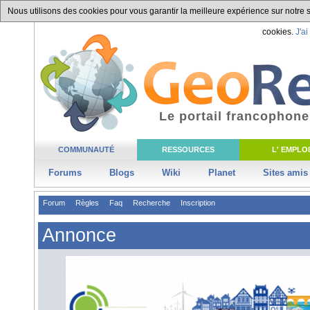
Nous utilisons des cookies pour vous garantir la meilleure expérience sur notre si
cookies.
J'ai
Le portail francophone
COMMUNAUTÉ
RESSOURCES
L' EMPLOI
Forums
Blogs
Wiki
Planet
Sites amis
Forum
Règles
Faq
Recherche
Inscription
Annonce