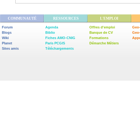
COMMUNAUTÉ
RESSOURCES
L'EMPLOI
Forum
Agenda
Offres d'emploi
Geo-
Blogs
Biblio
Banque de CV
Geo
Wiki
Fiches AMO-CNIG
Formations
Appe
Planet
Paris PCGIS
Démarche Métiers
Sites amis
Téléchargements