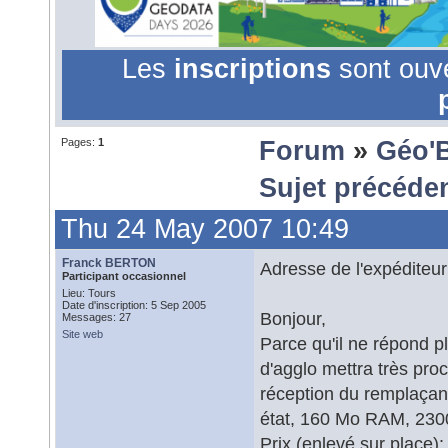
Les
inscriptions
sont ouv
Pages:
1
Forum
»
Géo'
Sujet précéde
Thu 24 May 2007 10:49
Franck BERTON
Adresse de l'expéditeur
Participant occasionnel
Lieu: Tours
Date d'inscription: 5 Sep 2005
Bonjour,
Messages: 27
Site web
Parce qu'il ne répond 
d'agglo mettra très pro
réception du remplaça
état, 160 Mo RAM, 2300 m
Prix (enlevé sur place):