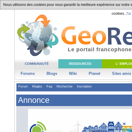
Nous utilisons des cookies pour vous garantir la meilleure expérience sur notre si
cookies.
J'ai
Le portail francophone
COMMUNAUTÉ
RESSOURCES
L' EMPLOI
Forums
Blogs
Wiki
Planet
Sites amis
Forum
Règles
Faq
Recherche
Inscription
Annonce