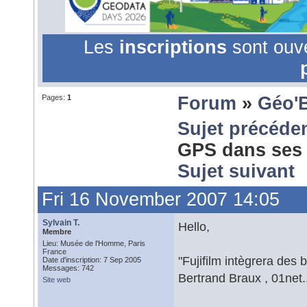
Les
inscriptions
sont ouv
Pages:
1
Forum
»
Géo'
Sujet précéde
GPS dans ses 
Sujet suivant
Fri 16 November 2007 14:05
Sylvain T.
Hello,
Membre
Lieu: Musée de l'Homme, Paris
France
"Fujifilm intègrera de
Date d'inscription: 7 Sep 2005
Messages: 742
Bertrand Braux , 01net.
Site web