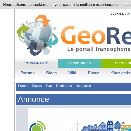
Nous utilisons des cookies pour vous garantir la meilleure expérience sur notre si
cookies.
J'ai
Le portail francophone
COMMUNAUTÉ
RESSOURCES
L' EMPLOI
Forums
Blogs
Wiki
Planet
Sites amis
Forum
Règles
Faq
Recherche
Inscription
Annonce