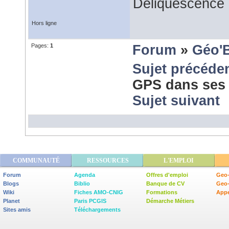
Déliquescence e
Hors ligne
Pages:
1
Forum
»
Géo'
Sujet précéde
GPS dans ses 
Sujet suivant
COMMUNAUTÉ
RESSOURCES
L'EMPLOI
Forum
Agenda
Offres d'emploi
Geo-
Blogs
Biblio
Banque de CV
Geo
Wiki
Fiches AMO-CNIG
Formations
Appe
Planet
Paris PCGIS
Démarche Métiers
Sites amis
Téléchargements