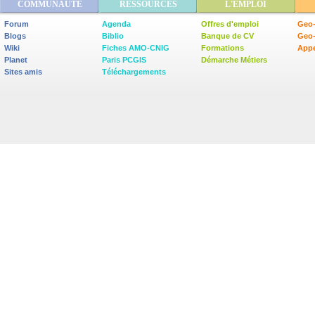
COMMUNAUTÉ
RESSOURCES
L'EMPLOI
Forum
Agenda
Offres d'emploi
Geo-
Blogs
Biblio
Banque de CV
Geo
Wiki
Fiches AMO-CNIG
Formations
Appe
Planet
Paris PCGIS
Démarche Métiers
Sites amis
Téléchargements