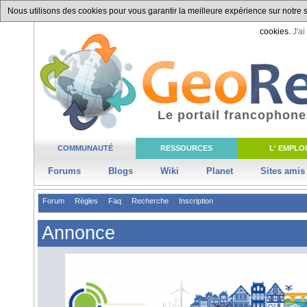
Nous utilisons des cookies pour vous garantir la meilleure expérience sur notre si
cookies.
J'ai
Le portail francophone
COMMUNAUTÉ
RESSOURCES
L' EMPLOI
Forums
Blogs
Wiki
Planet
Sites amis
Forum
Règles
Faq
Recherche
Inscription
Annonce