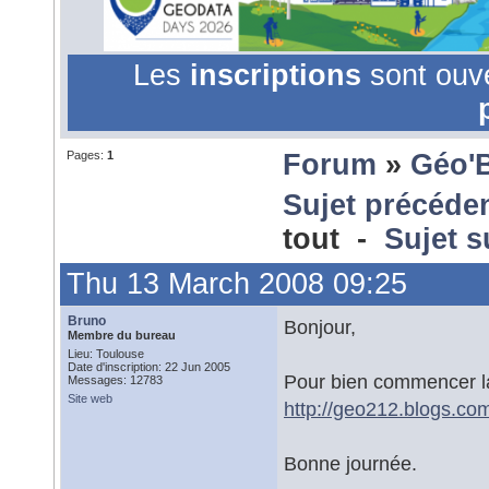
Les
inscriptions
sont ouv
Pages:
1
Forum
»
Géo'
Sujet précéde
tout -
Sujet s
Thu 13 March 2008 09:25
Bruno
Bonjour,
Membre du bureau
Lieu: Toulouse
Date d'inscription: 22 Jun 2005
Pour bien commencer la
Messages: 12783
Site web
http://geo212.blogs.co
Bonne journée.