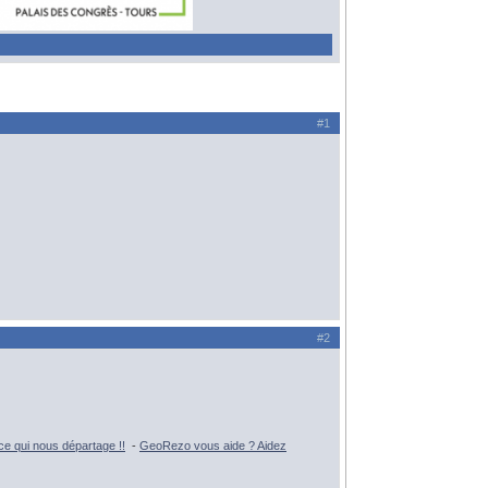
#1
#2
e qui nous départage !!
-
GeoRezo vous aide ? Aidez