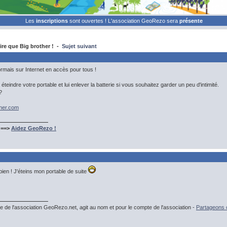
Les
inscriptions
sont ouvertes ! L'association GeoRezo sera
présente
re que Big brother ! -
Sujet suivant
mais sur Internet en accès pour tous !
éteindre votre portable et lui enlever la batterie si vous souhaitez garder un peu d'intimité.
?
tner.com
 ==>
Aidez GeoRezo !
bien ! J'éteins mon portable de suite
e de l'association GeoRezo.net, agit au nom et pour le compte de l'association -
Partageons c