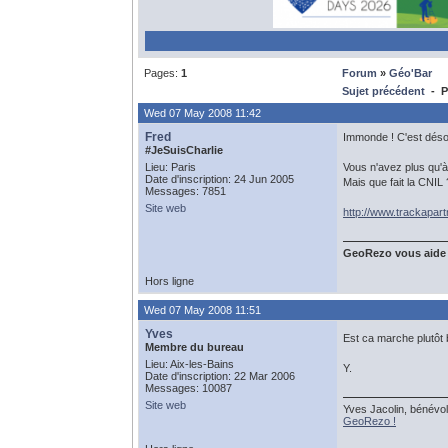
Pages:
1
Forum
»
Géo'Bar
Sujet précédent
- Pi
Wed 07 May 2008 11:42
Fred
Immonde ! C'est désor
#JeSuisCharlie
Lieu: Paris
Vous n'avez plus qu'à 
Date d'inscription: 24 Jun 2005
Mais que fait la CNIL 
Messages: 7851
Site web
http://www.trackapar
GeoRezo vous aide
Hors ligne
Wed 07 May 2008 11:51
Yves
Est ca marche plutôt 
Membre du bureau
Lieu: Aix-les-Bains
Y.
Date d'inscription: 22 Mar 2006
Messages: 10087
Site web
Yves Jacolin, bénévol
GeoRezo !