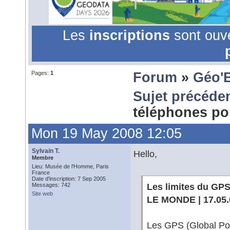
Les
inscriptions
sont ouv
Pages:
1
Forum
»
Géo'
Sujet précéde
téléphones po
Mon 19 May 2008 12:05
Sylvain T.
Hello,
Membre
Lieu: Musée de l'Homme, Paris
France
Date d'inscription: 7 Sep 2005
Les limites du GPS
Messages: 742
Site web
LE MONDE | 17.05.0
Les GPS (Global Pos