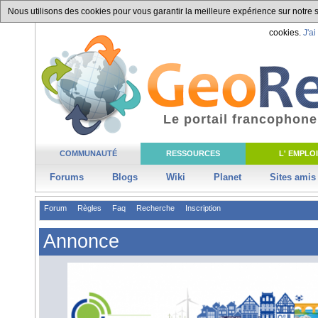
Nous utilisons des cookies pour vous garantir la meilleure expérience sur notre si
cookies.
J'ai
Le portail francophone
COMMUNAUTÉ
RESSOURCES
L' EMPLOI
Forums
Blogs
Wiki
Planet
Sites amis
Forum
Règles
Faq
Recherche
Inscription
Annonce