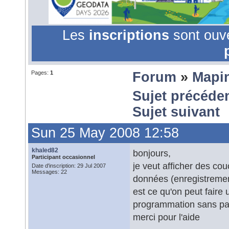
Les
inscriptions
sont ouv
Pages:
1
Forum
»
Mapi
Sujet précéde
Sujet suivant
Sun 25 May 2008 12:58
khaled82
bonjours,
Participant occasionnel
je veut afficher des co
Date d'inscription: 29 Jul 2007
Messages: 22
données (enregistremen
est ce qu'on peut faire
programmation sans pa
merci pour l'aide