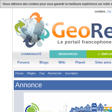
Nous utilisons des cookies pour vous garantir la meilleure expérience sur notre si
cookies.
J'ai
Le portail francophone
COMMUNAUTÉ
RESSOURCES
L' EMPLOI
Forums
Blogs
Wiki
Planet
Sites amis
Forum
Règles
Faq
Recherche
Inscription
Annonce