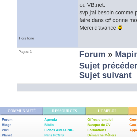
ou VB.net.
svp j'ai besoin comme 
faire dans c# donne moi
Merci d'avance
Hors ligne
Pages:
1
Forum
»
Mapi
Sujet précéde
Sujet suivant
COMMUNAUTÉ
RESSOURCES
L'EMPLOI
Forum
Agenda
Offres d'emploi
Geo-
Blogs
Biblio
Banque de CV
Geo
Wiki
Fiches AMO-CNIG
Formations
Appe
Planet
Paris PCGIS
Démarche Métiers