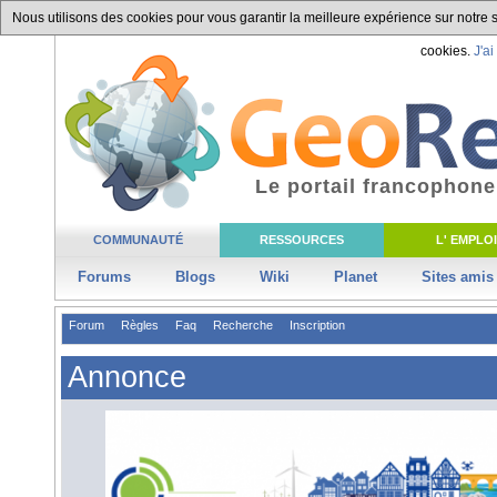
Nous utilisons des cookies pour vous garantir la meilleure expérience sur notre si
cookies.
J'ai
Le portail francophone
COMMUNAUTÉ
RESSOURCES
L' EMPLOI
Forums
Blogs
Wiki
Planet
Sites amis
Forum
Règles
Faq
Recherche
Inscription
Annonce