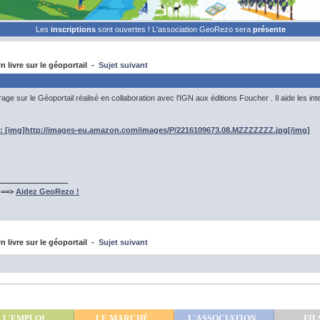
Les
inscriptions
sont ouvertes ! L'association GeoRezo sera
présente
 livre sur le géoportail -
Sujet suivant
rage sur le Géoportail réalisé en collaboration avec l'IGN aux éditions Foucher . Il aide les 
s : [img]http://images-eu.amazon.com/images/P/2216109673.08.MZZZZZZZ.jpg[/img]
 ==>
Aidez GeoRezo !
 livre sur le géoportail -
Sujet suivant
L'EMPLOI
LE MARCHÉ
L'ASSOCIATION
FIL