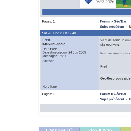
Pages:
1
Forum
»
Géo'Bar
Sujet précédent
- Un
Sat 28 June 2008 12:40
Fred
Vient de sortir un ouv
#JeSuisCharlie
site éponyme.
Lieu: Paris
Date d'inscription: 24 Jun 2005
Pour en savoir plu
Messages: 7851
Site web
Fred
GeoRezo vous aide
Hors ligne
Pages:
1
Forum
»
Géo'Bar
Sujet précédent
- Un
COMMUNAUTÉ
RESSOURCES