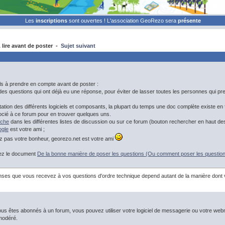
Les
inscriptions
sont ouvertes ! L'association GeoRezo sera
présente
lire avant de poster -
Sujet suivant
ls à prendre en compte avant de poster :
des questions qui ont déjà eu une réponse, pour éviter de lasser toutes les personnes qui pr
ion des différents logiciels et composants, la plupart du temps une doc complète existe en f
cié à ce forum pour en trouver quelques uns.
rche
dans les différentes listes de discussion ou sur ce forum (bouton rechercher en haut de
gle
est votre ami ;
 pas votre bonheur, georezo.net est votre ami
ez le document
De la bonne manière de poser les questions (Ou comment poser les questions
ses que vous recevez à vos questions d'ordre technique depend autant de la manière dont vo
s êtes abonnés à un forum, vous pouvez utiliser votre logiciel de messagerie ou votre webm
modéré.