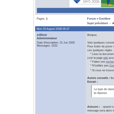
Pages:
1
Forum
»
Geolibre
Sujet précédent
- A 
Mon 25 August 2008 09:37
editeur
Bonjour,
Administrateur
Date d'inscription: 15 Jun 2005
Voici quelques consei
Messages: 1532
Pour éviter de poser 
ces quelques règles :
* Lisez la documentat
(voir la page
wiki
asso
* Faites une
reche
* N'oubliez pas
Goo
* Si vous ne trouvez
Autres conseils :
lis
Extrait :
Le type de répon
la réponse.
Astuces :
: quand vou
message sera alors 