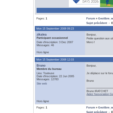
Pages:
1
Forum
»
Geolibre_
Sujet précédent
- E
Mon 15 September 2008 09:23
zikalea
Bonjour,
Participant occasionnel
Petite question aux u
Date d'inscription: 3 Dec 2007
Merci !
Messages: 46
Hors ligne
Mon 15 September 2008 12:03
Bruno
Bonjour,
Membre du bureau
Lieu: Toulouse
Je déplace sur le foru
Date d'inscription: 22 Jun 2005
Messages: 12783
Bruno
Site web
Bruno IRATCHET
Aidez l'association 
Hors ligne
Pages:
1
Forum
»
Geolibre_
Sujet précédent
- E