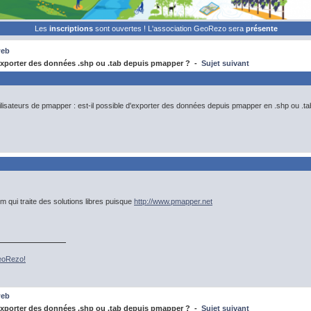
Les
inscriptions
sont ouvertes ! L'association GeoRezo sera
présente
web
xporter des données .shp ou .tab depuis pmapper ? -
Sujet suivant
tilisateurs de pmapper : est-il possible d'exporter des données depuis pmapper en .shp ou .ta
m qui traite des solutions libres puisque
http://www.pmapper.net
GeoRezo!
web
xporter des données .shp ou .tab depuis pmapper ? -
Sujet suivant