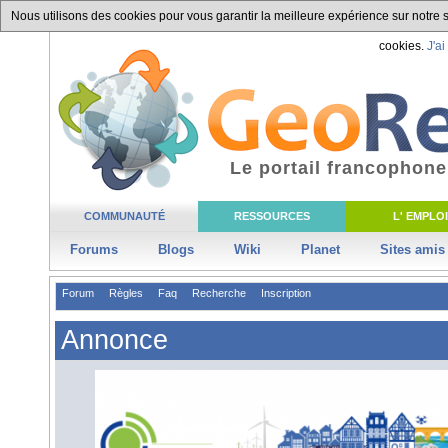
Nous utilisons des cookies pour vous garantir la meilleure expérience sur notre si
cookies.
J'ai
Le portail francophone
COMMUNAUTÉ
RESSOURCES
L' EMPLOI
Forums
Blogs
Wiki
Planet
Sites amis
Forum
Règles
Faq
Recherche
Inscription
Annonce