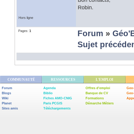
Robin.
Hors ligne
Pages:
1
Forum
»
Géo'
Sujet précéde
COMMUNAUTÉ
RESSOURCES
L'EMPLOI
Forum
Agenda
Offres d'emploi
Geo-
Blogs
Biblio
Banque de CV
Geo
Wiki
Fiches AMO-CNIG
Formations
Appe
Planet
Paris PCGIS
Démarche Métiers
Sites amis
Téléchargements