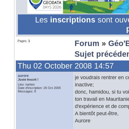
Les
inscriptions
sont ouv
Pages:
1
Forum
»
Géo'
Sujet précéde
Thu 02 October 2008 14:57
aurore
je voudrais rentrer en 
Juste Inscrit !
inactive;
Lieu: nantes
Date d'inscription: 26 Oct 2005
donc, hamidou, si tu v
Messages: 8
ton travail en Mauritan
d'expérience et de com
A bientôt peut-être,
Aurore