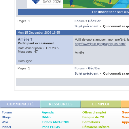
Les
inscriptions
sont ou
Pages:
1
Forum
»
Géo'Bar
Sujet précédent
- Qui connait sa 
Mon 15 December 2008 16:55
Amélie T
Voilà de quoi s'amuser...mon préféré, le
Participant occasionnel
http://www.jeux-geographiques.com/
Date d'inscription: 6 Oct 2005
Messages: 47
Amélie
Hors ligne
Pages:
1
Forum
»
Géo'Bar
Sujet précédent
- Qui connait sa 
COMMUNAUTÉ
RESSOURCES
L'EMPLOI
Forum
Agenda
Offres d'emploi
Geo-
Blogs
Biblio
Banque de CV
Geo
Wiki
Fiches AMO-CNIG
Formations
Appe
Planet
Paris PCGIS
Démarche Métiers