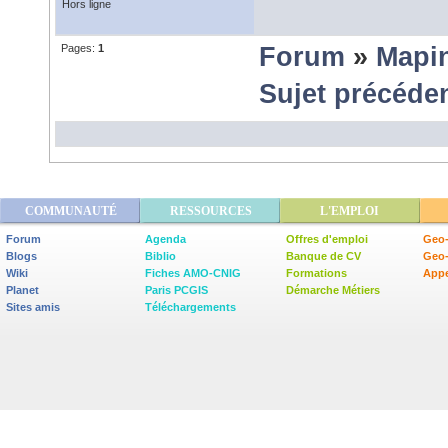
Hors ligne
Pages:
1
Forum
»
Mapi
Sujet précéde
COMMUNAUTÉ
RESSOURCES
L'EMPLOI
Forum
Agenda
Offres d'emploi
Geo-
Blogs
Biblio
Banque de CV
Geo
Wiki
Fiches AMO-CNIG
Formations
Appe
Planet
Paris PCGIS
Démarche Métiers
Sites amis
Téléchargements