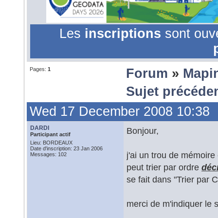
Les
inscriptions
sont ouv
Pages:
1
Forum
»
Mapi
Sujet précéde
Wed 17 December 2008 10:38
DARDI
Bonjour,
Participant actif
Lieu: BORDEAUX
Date d'inscription: 23 Jan 2006
j'ai un trou de mémoire 
Messages: 102
peut trier par ordre
déc
se fait dans "Trier par
merci de m'indiquer le s