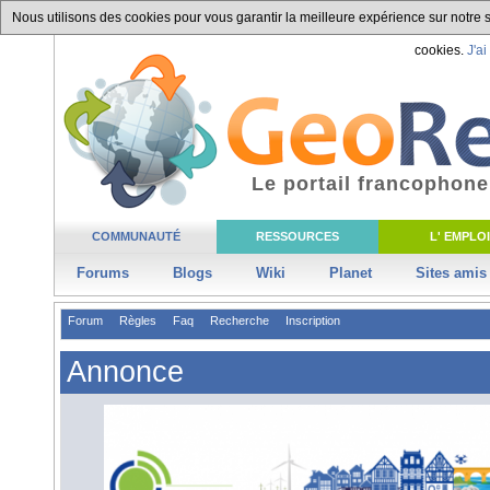
Nous utilisons des cookies pour vous garantir la meilleure expérience sur notre si
cookies.
J'ai
Le portail francophone
COMMUNAUTÉ
RESSOURCES
L' EMPLOI
Forums
Blogs
Wiki
Planet
Sites amis
Forum
Règles
Faq
Recherche
Inscription
Annonce