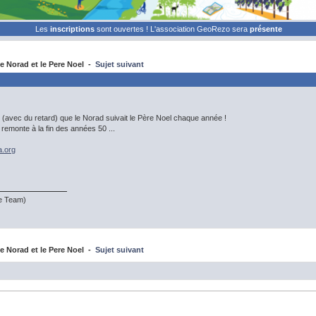
Les
inscriptions
sont ouvertes ! L'association GeoRezo sera
présente
 Norad et le Pere Noel -
Sujet suivant
 (avec du retard) que le Norad suivait le Père Noel chaque année !
i remonte à la fin des années 50 ...
a.org
te Team)
 Norad et le Pere Noel -
Sujet suivant