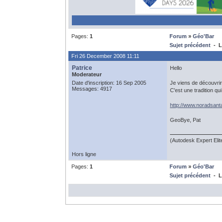
Pages:
1
Forum
»
Géo'Bar
Sujet précédent
- Le
Fri 26 December 2008 11:11
Patrice
Hello
Moderateur
Date d'inscription: 16 Sep 2005
Je viens de découvrir
Messages: 4917
C'est une tradition qu
http://www.noradsant
GeoBye, Pat
(Autodesk Expert Eli
Hors ligne
Pages:
1
Forum
»
Géo'Bar
Sujet précédent
- Le