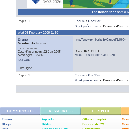
Les
inscriptions
sont ou
Pages:
1
Forum
»
Géo'Bar
Sujet précédent
- Dessins d'actu 
Wed 25 February 2009 11:59
Bruno
http://www.territorial.fr/Cancel/1/986-
Membre du bureau
Lieu: Toulouse
Bruno IRATCHET
Date d'inscription: 22 Jun 2005
Aidez l'association GeoRezo!
Messages: 12786
Site web
Hors ligne
Pages:
1
Forum
»
Géo'Bar
Sujet précédent
- Dessins d'actu 
COMMUNAUTÉ
RESSOURCES
L'EMPLOI
Forum
Agenda
Offres d'emploi
Geo-
Blogs
Biblio
Banque de CV
Geo