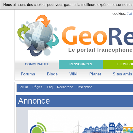
Nous utilisons des cookies pour vous garantir la meilleure expérience sur notre si
cookies.
J'ai
Le portail francophone
COMMUNAUTÉ
RESSOURCES
L' EMPLOI
Forums
Blogs
Wiki
Planet
Sites amis
Forum
Règles
Faq
Recherche
Inscription
Annonce