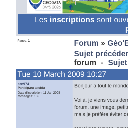
Les
inscriptions
sont ouv
Pages:
1
Forum
»
Géo'
Sujet précéde
forum -
Sujet
Tue 10 March 2009 10:27
arn974
Bonjour a tout le monde
Participant assidu
Date d'inscription: 11 Jan 2008
Messages: 166
Voilà, je viens vous de
forum, une image, petit
mais je préfère éviter d