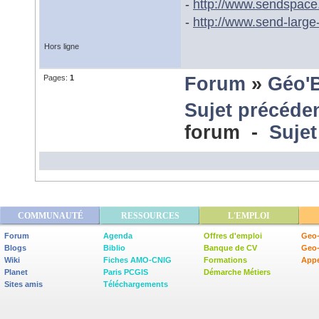
-
http://www.sendspace
-
http://www.send-large-
Hors ligne
Pages:
1
Forum
»
Géo'
Sujet précéde
forum -
Sujet
COMMUNAUTÉ
RESSOURCES
L'EMPLOI
Forum
Agenda
Offres d'emploi
Geo-
Blogs
Biblio
Banque de CV
Geo
Wiki
Fiches AMO-CNIG
Formations
Appe
Planet
Paris PCGIS
Démarche Métiers
Sites amis
Téléchargements