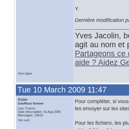
Y.
Dernière modification 
Yves Jacolin, b
agit au nom et 
Partageons ce 
aide ? Aidez G
Hors ligne
Tue 10 March 2009 11:47
Robin
Pour compléter, si vou
GeoRezo forever
les envoyer sur les site
Lieu: France
Date d'inscription: 31 Aug 2005
Messages: 13619
Site web
Pour les fichiers, les pl