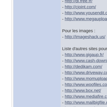
-
http://dl.free.fr/
-
http://cjoint.com/
-
http://www.yousendit.
-
http://www.megauploa
Pour les images :
-
http://imageshack.us/
Liste d'autres sites pour
-
http://www.gigaup.fr/
-
http://www.cash-down
-
http://dedikam.com/
-
http://www.driveway.c
-
http://www.momuploa
-
http://www.woofiles.c
-
http://www.box.net/
-
http://www.mediafire.
-
http://www.mailbigfile