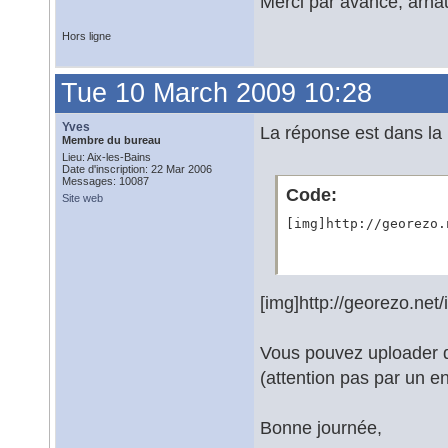
Merci par avance, arna
Hors ligne
Tue 10 March 2009 10:28
Yves
La réponse est dans la
Membre du bureau
Lieu: Aix-les-Bains
Date d'inscription: 22 Mar 2006
Messages: 10087
Code:
Site web
[img]http://georezo.
[img]http://georezo.net
Vous pouvez uploader de
(attention pas par un en
Bonne journée,