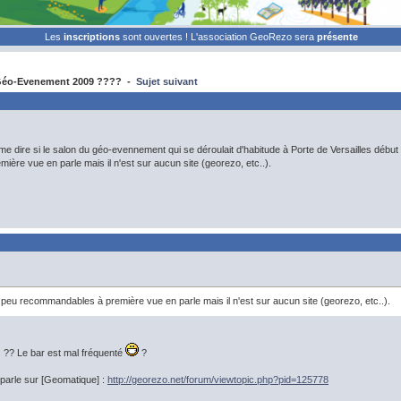
Les
inscriptions
sont ouvertes ! L'association GeoRezo sera
présente
éo-Evenement 2009 ???? -
Sujet suivant
l me dire si le salon du géo-evennement qui se déroulait d'habitude à Porte de Versailles début
ère vue en parle mais il n'est sur aucun site (georezo, etc..).
 peu recommandables à première vue en parle mais il n'est sur aucun site (georezo, etc..).
?? Le bar est mal fréquenté
?
parle sur [Geomatique] :
http://georezo.net/forum/viewtopic.php?pid=125778