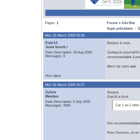
Pages:
1
Forum
»
Géo'Bar
Sujet précédent
- G
Mon 16 March 2009 09:56
Eole34
Bonjour à vous,
Juste Inscrit !
Date d'inscription: 20 Aug 2008
Quelqu'un pourrait't'i
Messages: 9
recommandable à premi
Merci de votre aide
Hors ligne
Mon 16 March 2009 10:57
Sylvie
Bonjour,
Membre
Eole34 a écrit:
Date d'inscription: 5 Sep 2005
Car 1 ou 2 sites
Messages: 3066
Peu recommandables 
Pour Georezo, on en 