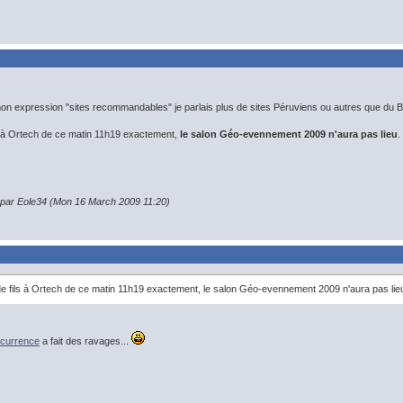
on expression "sites recommandables" je parlais plus de sites Péruviens ou autres que du 
s à Ortech de ce matin 11h19 exactement,
le salon Géo-evennement 2009 n'aura pas lieu
.
n par Eole34 (Mon 16 March 2009 11:20)
e fils à Ortech de ce matin 11h19 exactement, le salon Géo-evennement 2009 n'aura pas lie
ncurrence
a fait des ravages...