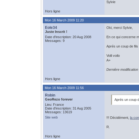
Sylvie
Hors ligne
Mon 16 March 2009 11:20
Eole34
Oki, merci Sylvie,
Juste Inscrit !
Date d'inscription: 20 Aug 2008
En ce qui concerne m
Messages: 9
Aprés un coup de fil
Voili voilo
A+
Dernière modificatio
Hors ligne
Mon 16 March 2009 11:56
Robin
GeoRezo forever
Aprés un coup d
Lieu: France
Date d'inscription: 31 Aug 2005
Messages: 13619
Site web
!!! Décidément,
la co
R.
Hors ligne