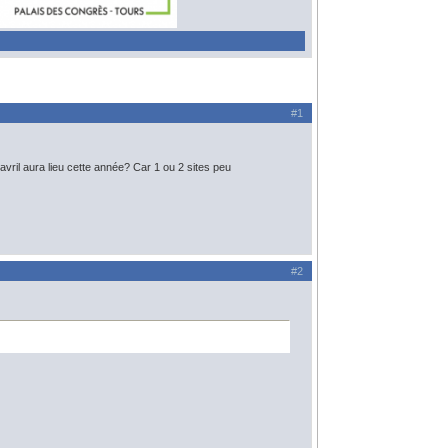
#1
 avril aura lieu cette année? Car 1 ou 2 sites peu
#2