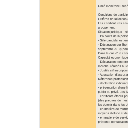
Unité monétaire utilisé
Conditions de particip
Critères de sélection
Les candidatures ser
groupement.
Situation juridique - 
- Pouvoirs de la pers
- Si le candidat est e
- Déclaration sur l'h
septembre 2010) peuve
Dans le cas d'un cand
Capacité économique e
- Déclaration concernan
marché, réalisés au c
- Justificatif inscript
- Attestation d'assura
Référence professionn
- déclaration indiqua
- présentation d'une l
public ou privé. Les l
- certificats établis 
(des preuves de mesur
les obtenir dans les dé
- en matière de fourn
moyens d'étude et de
- en matière de servic
présente consultation