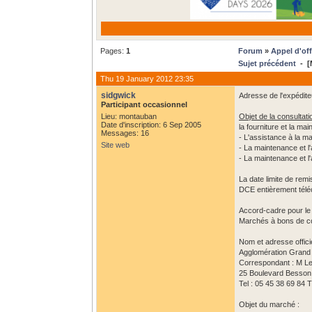
Pages:
1
Forum
»
Appel d'off
Sujet précédent
- [
Thu 19 January 2012 23:35
sidgwick
Adresse de l'expédite
Participant occasionnel
Lieu: montauban
Objet de la consultati
Date d'inscription: 6 Sep 2005
la fourniture et la m
Messages: 16
- L'assistance à la m
Site web
- La maintenance et l'
- La maintenance et l
La date limite de remi
DCE entièrement téléc
Accord-cadre pour le 
Marchés à bons de co
Nom et adresse offici
Agglomération Grand
Correspondant : M Le
25 Boulevard Besson
Tel : 05 45 38 69 84 
Objet du marché :