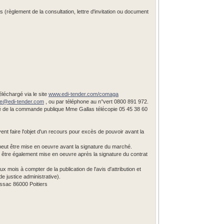
règlement de la consultation, lettre d'invitation ou document
éléchargé via le site
www.edi-tender.com/comaga
ine@
edi-tender.com
, ou par téléphone au n°vert 0800 891 972.
é de la commande publique Mme Gallas télécopie 05 45 38 60
vent faire l'objet d'un recours pour excès de pouvoir avant la
peut être mise en oeuvre avant la signature du marché.
t être également mise en oeuvre après la signature du contrat
ux mois à compter de la publication de l'avis d'attribution et
e justice administrative).
ossac 86000 Poitiers