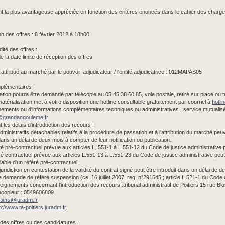
la plus avantageuse appréciée en fonction des critères énoncés dans le cahier des charges (
on des offres : 8 février 2012 à 18h00
ité des offres :
 la date limite de réception des offres
ttribué au marché par le pouvoir adjudicateur / l'entité adjudicatrice : 012MAPAS05
lémentaires :
ation pourra être demandé par télécopie au 05 45 38 60 85, voie postale, retiré sur place ou t
térialisation met à votre disposition une hotline consultable gratuitement par courriel à
hotl
ments ou d'informations complémentaires techniques ou administratives : service mutualis
@
grandangouleme.fr
 les délais d'introduction des recours :
dministratifs détachables relatifs à la procédure de passation et à l'attribution du marché peu
ans un délai de deux mois à compter de leur notification ou publication.
é pré-contractuel prévue aux articles L. 551-1 à L.551-12 du Code de justice administrative 
é contractuel prévue aux articles L.551-13 à L.551-23 du Code de justice administrative peu
lable d'un référé pré-contractuel.
uridiction en contestation de la validité du contrat signé peut être introduit dans un délai de de
e demande de référé suspension (ce, 16 juillet 2007, req. n°291545 ; article L.521-1 du Code d
eignements concernant l'introduction des recours :tribunal administratif de Poitiers 15 rue Bl
écopieur : 0549606809
itiers@
juradm.fr
p://www.ta-poitiers.juradm.fr
.
des offres ou des candidatures :