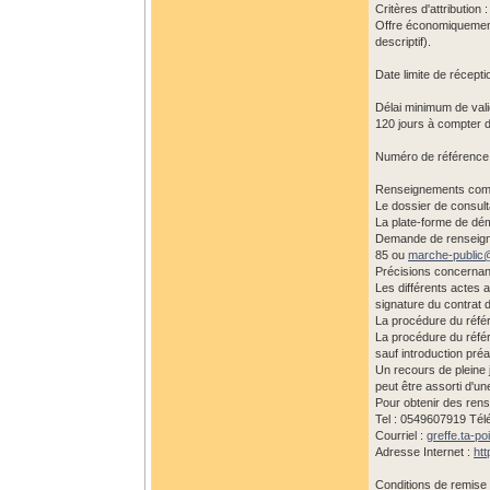
Critères d'attribution :
Offre économiquement 
descriptif).
Date limite de récepti
Délai minimum de valid
120 jours à compter de
Numéro de référence a
Renseignements comp
Le dossier de consult
La plate-forme de déma
Demande de renseigne
85 ou
marche-public
Précisions concernant
Les différents actes a
signature du contrat d
La procédure du référ
La procédure du référ
sauf introduction préa
Un recours de pleine j
peut être assorti d'un
Pour obtenir des rens
Tel : 0549607919 Tél
Courriel :
greffe.ta-po
Adresse Internet :
htt
Conditions de remise 