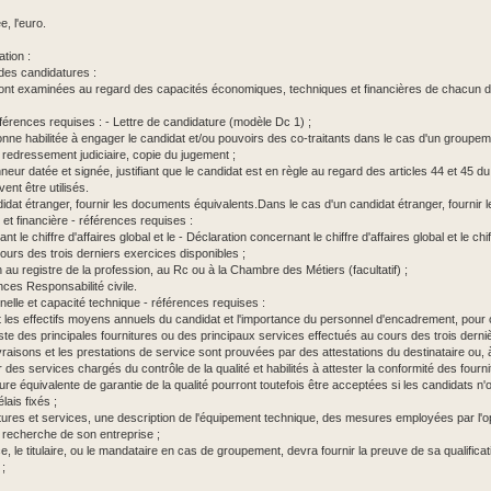
e, l'euro.
ation :
 des candidatures :
ont examinées au regard des capacités économiques, techniques et financières de chacun
références requises : - Lettre de candidature (modèle Dc 1) ;
onne habilitée à engager le candidat et/ou pouvoirs des co-traitants dans le cas d'un groupem
n redressement judiciaire, copie du jugement ;
onneur datée et signée, justifiant que le candidat est en règle au regard des articles 44 et 4
nt être utilisés.
idat étranger, fournir les documents équivalents.Dans le cas d'un candidat étranger, fournir
t financière - références requises :
t le chiffre d'affaires global et le - Déclaration concernant le chiffre d'affaires global et le ch
ours des trois derniers exercices disponibles ;
ion au registre de la profession, au Rc ou à la Chambre des Métiers (facultatif) ;
nces Responsabilité civile.
elle et capacité technique - références requises :
nt les effectifs moyens annuels du candidat et l'importance du personnel d'encadrement, pour
iste des principales fournitures ou des principaux services effectués au cours des trois derniè
ivraisons et les prestations de service sont prouvées par des attestations du destinataire ou,
par des services chargés du contrôle de la qualité et habilités à attester la conformité des fou
e équivalente de garantie de la qualité pourront toutefois être acceptées si les candidats n'o
lais fixés ;
itures et services, une description de l'équipement technique, des mesures employées par l'o
 recherche de son entreprise ;
e, le titulaire, ou le mandataire en cas de groupement, devra fournir la preuve de sa qualificat
 ;