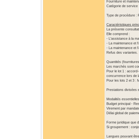
Fourniture et mainten
Catégorie de service 
Type de procédure : 
Caractéristiques princ
La présente consultat
Elle comprend :
- L'assistance à la m
- La maintenance et l'
- La maintenance et l
Refus des variantes.
Quantités (fourniture
Les marchés sont con
Pour le lot 1 : accord
concurrence lors de 
Pour les lots 2 et 3
Prestations divisées e
Modalités essentielle
Budget principal - R
Virement par mandat
Délai global de paieme
Forme juridique que d
Si groupement : conjo
Langues pouvant être u