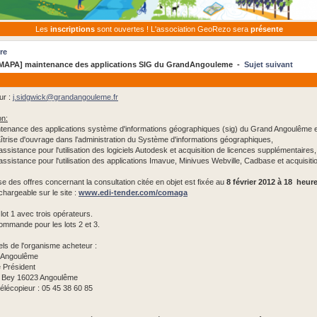
Les
inscriptions
sont ouvertes ! L'association GeoRezo sera
présente
re
MAPA] maintenance des applications SIG du GrandAngouleme -
Sujet suivant
ur :
j.sidgwick@
grandangouleme.fr
on:
aintenance des applications système d'informations géographiques (sig) du Grand Angoulême et
aîtrise d'ouvrage dans l'administration du Système d'informations géographiques,
assistance pour l'utilisation des logiciels Autodesk et acquisition de licences supplémentaires,
'assistance pour l'utilisation des applications Imavue, Minivues Webville, Cadbase et acquisit
se des offres concernant la consultation citée en objet est fixée au
8 février 2012 à 18 heur
hargeable sur le site :
www.edi-tender.com/comaga
lot 1 avec trois opérateurs.
mmande pour les lots 2 et 3.
els de l'organisme acheteur :
 Angoulême
 Président
 Bey 16023 Angoulême
Télécopieur : 05 45 38 60 85