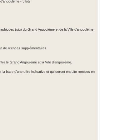
d'angoulême - 3 lots
graphiques (sig) du Grand Angoulême et de la Ville d'angoulême.
ion de licences supplémentaires.
tre le Grand Angoulême et la Ville d'angoulême.
ur la base d'une offre indicative et qui seront ensuite remises en