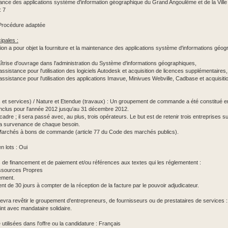
ance des applications système d'information géographique du Grand Angoulême et de la Ville 
: 7
Procédure adaptée
ipales :
ion a pour objet la fourniture et la maintenance des applications système d'informations géo
aîtrise d'ouvrage dans l'administration du Système d'informations géographiques,
assistance pour l'utilisation des logiciels Autodesk et acquisition de licences supplémentaires,
'assistance pour l'utilisation des applications Imavue, Minivues Webville, Cadbase et acquisit
s et services) / Nature et Etendue (travaux) : Un groupement de commande a été constitué en
clus pour l'année 2012 jusqu'au 31 décembre 2012.
-cadre ; il sera passé avec, au plus, trois opérateurs. Le but est de retenir trois entreprises s
la survenance de chaque besoin.
 : Marchés à bons de commande (article 77 du Code des marchés publics).
n lots : Oui
s de financement et de paiement et/ou références aux textes qui les réglementent :
essources Propres
ement.
nt de 30 jours à compter de la réception de la facture par le pouvoir adjudicateur.
evra revêtir le groupement d'entrepreneurs, de fournisseurs ou de prestataires de services :
int avec mandataire solidaire.
tilisées dans l'offre ou la candidature : Français