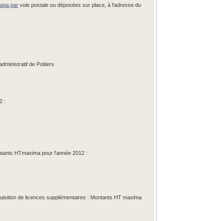
aga,par
voie postale ou déposées sur place, à l'adresse du
ministratif de Poitiers
2 :
Montants HTmaxima pour l'année 2012 :
acquisition de licences supplémentaires : Montants HT maxima