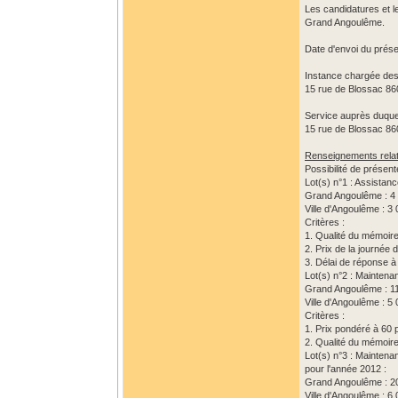
Les candidatures et l
Grand Angoulême.
Date d'envoi du présen
Instance chargée des 
15 rue de Blossac 860
Service auprès duquel
15 rue de Blossac 860
Renseignements relati
Possibilité de présent
Lot(s) n°1 : Assistan
Grand Angoulême : 4
Ville d'Angoulême : 
Critères :
1. Qualité du mémoir
2. Prix de la journée 
3. Délai de réponse 
Lot(s) n°2 : Maintena
Grand Angoulême : 1
Ville d'Angoulême : 
Critères :
1. Prix pondéré à 60 
2. Qualité du mémoir
Lot(s) n°3 : Maintena
pour l'année 2012 :
Grand Angoulême : 
Ville d'Angoulême : 