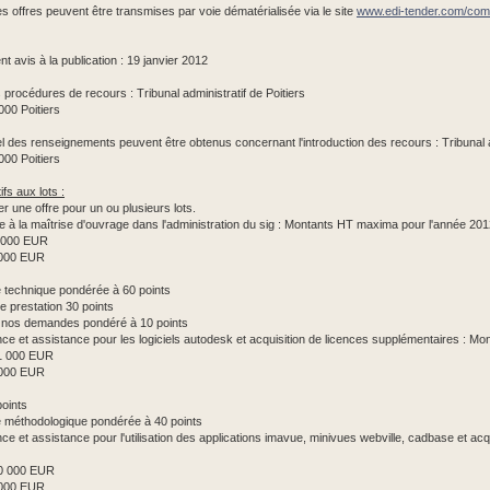
es offres peuvent être transmises par voie dématérialisée via le site
www.edi-tender.com/com
t avis à la publication : 19 janvier 2012
procédures de recours : Tribunal administratif de Poitiers
00 Poitiers
 des renseignements peuvent être obtenus concernant l'introduction des recours : Tribunal ad
00 Poitiers
fs aux lots :
er une offre pour un ou plusieurs lots.
ce à la maîtrise d'ouvrage dans l'administration du sig : Montants HT maxima pour l'année 201
 000 EUR
3 000 EUR
e technique pondérée à 60 points
de prestation 30 points
à nos demandes pondéré à 10 points
nce et assistance pour les logiciels autodesk et acquisition de licences supplémentaires : 
1 000 EUR
5 000 EUR
points
e méthodologique pondérée à 40 points
nce et assistance pour l'utilisation des applications imavue, minivues webville, cadbase et 
20 000 EUR
6 000 EUR