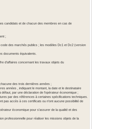
 des candidats et de chacun des membres en cas de
ent ;
5 du code des marchés publics ; les modèles Dc1 et Dc2 (version
 les documents équivalents.
iffre d'affaires concernant les travaux objets du
 chacune des trois dernières années ;
res années , indiquant le montant, la date et le destinataire
 à défaut, par une déclaration de l'opérateur économique ;
rnitures par des références à certaines spécifications techniques.
nt pas accès à ces certificats ou n'ont aucune possibilité de
pérateur économique pour s'assurer de la qualité et des
ion professionnelle pour réaliser les missions objets de la