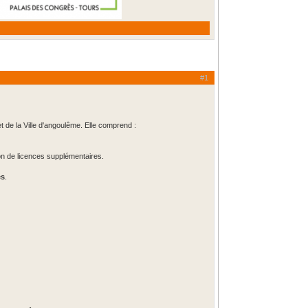
#1
 de la Ville d'angoulême. Elle comprend :
ion de licences supplémentaires.
es
.