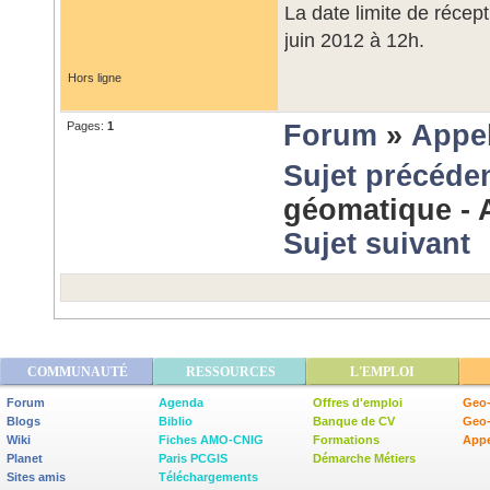
La date limite de récep
juin 2012 à 12h.
Hors ligne
Pages:
1
Forum
»
Appel
Sujet précéde
géomatique - 
Sujet suivant
COMMUNAUTÉ
RESSOURCES
L'EMPLOI
Forum
Agenda
Offres d'emploi
Geo-
Blogs
Biblio
Banque de CV
Geo
Wiki
Fiches AMO-CNIG
Formations
Appe
Planet
Paris PCGIS
Démarche Métiers
Sites amis
Téléchargements