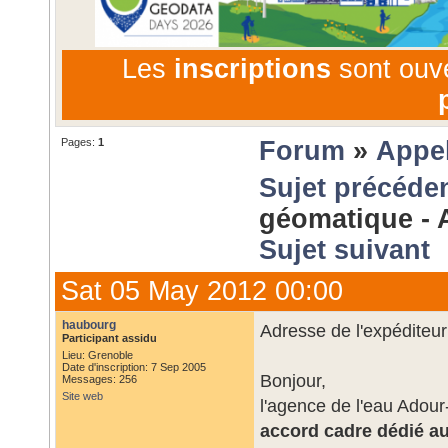
Les
inscriptions
sont ouv
Pages:
1
Forum
»
Appel
Sujet précéde
géomatique - 
Sujet suivant
Sat 05 May 2012 00:00
haubourg
Adresse de l'expéditeur
Participant assidu
Lieu: Grenoble
Date d'inscription: 7 Sep 2005
Bonjour,
Messages: 256
Site web
l'agence de l'eau Adour
accord cadre dédié au