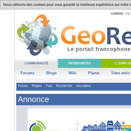
Nous utilisons des cookies pour vous garantir la meilleure expérience sur notre si
cookies.
J'ai
Le portail francophone
COMMUNAUTÉ
RESSOURCES
L' EMPLOI
Forums
Blogs
Wiki
Planet
Sites amis
Forum
Règles
Faq
Recherche
Inscription
Annonce