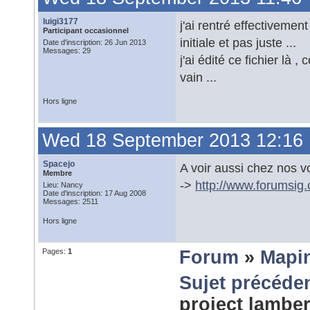
luigi3177
j'ai rentré effectivemen
Participant occasionnel
initiale et pas juste ...
Date d'inscription: 26 Jun 2013
Messages: 29
j'ai édité ce fichier là 
vain ...
Hors ligne
Wed 18 September 2013 12:16
Spacejo
A voir aussi chez nos v
Membre
->
http://www.forumsig
Lieu: Nancy
Date d'inscription: 17 Aug 2008
Messages: 2511
Hors ligne
Pages:
1
Forum
»
Mapi
Sujet précéde
project lambe