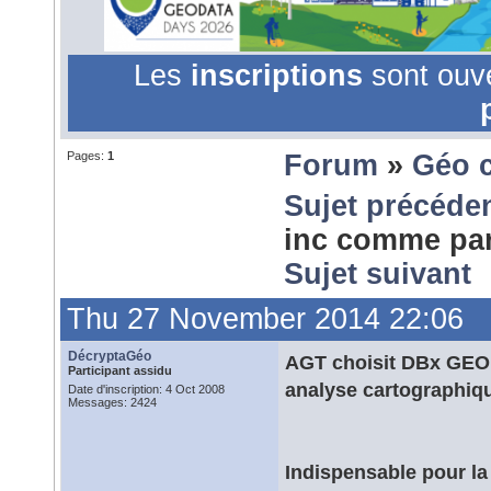
Les
inscriptions
sont ouv
Pages:
1
Forum
»
Géo 
Sujet précéde
inc comme par
Sujet suivant
Thu 27 November 2014 22:06
DécryptaGéo
AGT choisit DBx GEO
Participant assidu
analyse cartographiq
Date d'inscription: 4 Oct 2008
Messages: 2424
Indispensable pour la