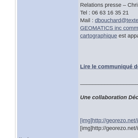
Relations presse – Chri
Tel : 06 63 16 35 21
Mail :
dbouchard@
text
GEOMATICS inc comme p
cartographique
est app
Lire le communiqué d
__________________
Une collaboration Dé
[img]http://georezo.net
[img]http://georezo.net