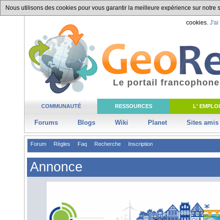
Nous utilisons des cookies pour vous garantir la meilleure expérience sur notre si
cookies.
J'ai
Le portail francophone
COMMUNAUTÉ
RESSOURCES
L' EMPLOI
Forums
Blogs
Wiki
Planet
Sites amis
Forum
Règles
Faq
Recherche
Inscription
Annonce