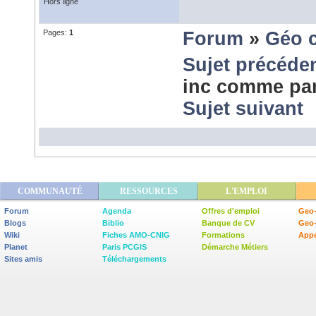
Hors ligne
Pages:
1
Forum
»
Géo 
Sujet précéde
inc comme par
Sujet suivant
COMMUNAUTÉ
RESSOURCES
L'EMPLOI
Forum
Agenda
Offres d'emploi
Geo-
Blogs
Biblio
Banque de CV
Geo
Wiki
Fiches AMO-CNIG
Formations
Appe
Planet
Paris PCGIS
Démarche Métiers
Sites amis
Téléchargements