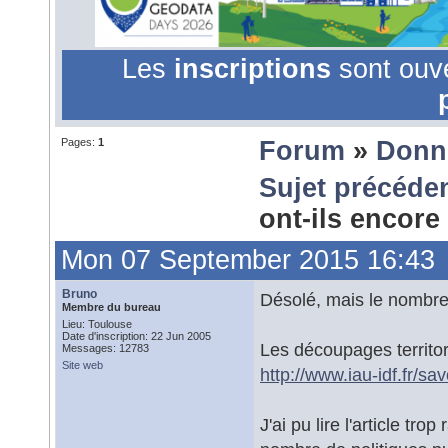
Les
inscriptions
sont ouv
Pages:
1
Forum
»
Donn
Sujet précéde
ont-ils encor
Mon 07 September 2015 16:43
Bruno
Désolé, mais le nombre d
Membre du bureau
Lieu: Toulouse
Date d'inscription: 22 Jun 2005
Les découpages territor
Messages: 12783
Site web
http://www.iau-idf.fr/sa
J'ai pu lire l'article t