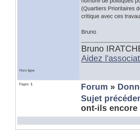
nombre de politiques pu
(Quartiers Prioritaires 
critique avec ces trav
Bruno
Bruno IRATCH
Aidez l'associ
Hors ligne
Pages:
1
Forum
»
Donn
Sujet précéde
ont-ils encor