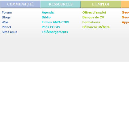
COMMUNAUTÉ
RESSOURCES
L'EMPLOI
Forum
Agenda
Offres d'emploi
Geo-
Blogs
Biblio
Banque de CV
Geo
Wiki
Fiches AMO-CNIG
Formations
Appe
Planet
Paris PCGIS
Démarche Métiers
Sites amis
Téléchargements