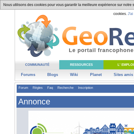
Nous utilisons des cookies pour vous garantir la meilleure expérience sur notre si
cookies.
J'ai
Le portail francophone
COMMUNAUTÉ
RESSOURCES
L' EMPLOI
Forums
Blogs
Wiki
Planet
Sites amis
Forum
Règles
Faq
Recherche
Inscription
Annonce