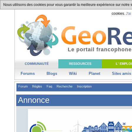
Nous utilisons des cookies pour vous garantir la meilleure expérience sur notre si
cookies.
J'ai
Le portail francophone
COMMUNAUTÉ
RESSOURCES
L' EMPLOI
Forums
Blogs
Wiki
Planet
Sites amis
Forum
Règles
Faq
Recherche
Inscription
Annonce