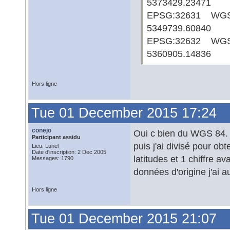
5373429.23471
EPSG:32631 WGS8
5349739.60840
EPSG:32632 WGS8
5360905.14836
Hors ligne
Tue 01 December 2015 17:24
conejo
Oui c bien du WGS 84. J
Participant assidu
puis j'ai divisé pour ob
Lieu: Lunel
Date d'inscription: 2 Dec 2005
latitudes et 1 chiffre av
Messages: 1790
données d'origine j'ai
Hors ligne
Tue 01 December 2015 21:07