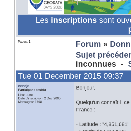
Les
inscriptions
sont ouv
Pages:
1
Forum
»
Donn
Sujet précéde
inconnues -
Tue 01 December 2015 09:37
conejo
Bonjour,
Participant assidu
Lieu: Lunel
Date d'inscription: 2 Dec 2005
Quelqu'un connaît-il ce
Messages: 1790
France :
- Latitude : "4,851,681"