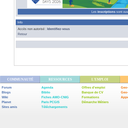
Les
inscriptions
sont ou
Info
Accès non autorisé :
Identifiez-vous
Retour
COMMUNAUTÉ
RESSOURCES
L'EMPLOI
Forum
Agenda
Offres d'emploi
Geo-
Blogs
Biblio
Banque de CV
Geo
Wiki
Fiches AMO-CNIG
Formations
Appe
Planet
Paris PCGIS
Démarche Métiers
Sites amis
Téléchargements