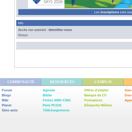
Les
inscriptions
sont ou
Info
Accès non autorisé :
Identifiez-vous
Retour
COMMUNAUTÉ
RESSOURCES
L'EMPLOI
Forum
Agenda
Offres d'emploi
Geo-
Blogs
Biblio
Banque de CV
Geo
Wiki
Fiches AMO-CNIG
Formations
Appe
Planet
Paris PCGIS
Démarche Métiers
Sites amis
Téléchargements