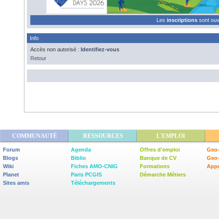
Les
inscriptions
sont ou
Info
Accès non autorisé :
Identifiez-vous
Retour
COMMUNAUTÉ
RESSOURCES
L'EMPLOI
Forum
Agenda
Offres d'emploi
Geo-
Blogs
Biblio
Banque de CV
Geo
Wiki
Fiches AMO-CNIG
Formations
Appe
Planet
Paris PCGIS
Démarche Métiers
Sites amis
Téléchargements