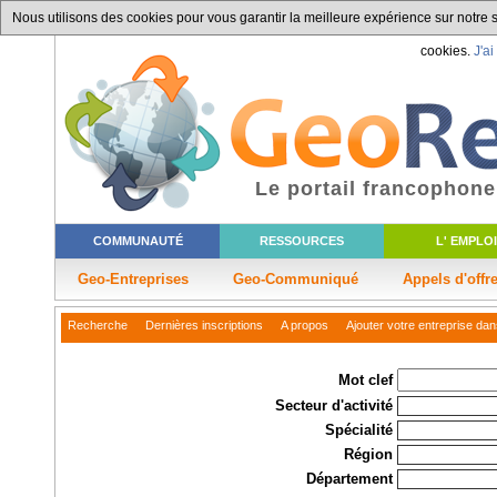
Nous utilisons des cookies pour vous garantir la meilleure expérience sur notre si
cookies.
J'ai
Le portail francophone
COMMUNAUTÉ
RESSOURCES
L' EMPLOI
Geo-Entreprises
Geo-Communiqué
Appels d'offr
Recherche
Dernières inscriptions
A propos
Ajouter votre entreprise dan
Mot clef
Secteur d'activité
Spécialité
Région
Département