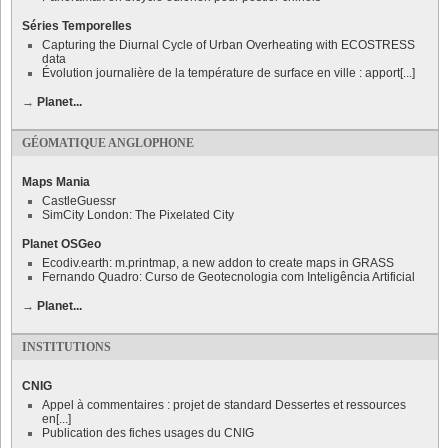
Séries Temporelles
Capturing the Diurnal Cycle of Urban Overheating with ECOSTRESS
data
Évolution journalière de la température de surface en ville : apport[...]
→
Planet...
GÉOMATIQUE ANGLOPHONE
Maps Mania
CastleGuessr
SimCity London: The Pixelated City
Planet OSGeo
Ecodiv.earth: m.printmap, a new addon to create maps in GRASS
Fernando Quadro: Curso de Geotecnologia com Inteligência Artificial
→
Planet...
INSTITUTIONS
CNIG
Appel à commentaires : projet de standard Dessertes et ressources
en[...]
Publication des fiches usages du CNIG