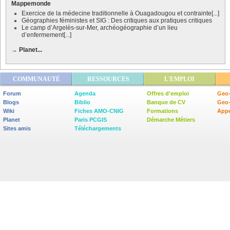
Mappemonde
Exercice de la médecine traditionnelle à Ouagadougou et contrainte[...]
Géographies féministes et SIG : Des critiques aux pratiques critiques
Le camp d’Argelès-sur-Mer, archéogéographie d’un lieu
d’enfermement[...]
→
Planet...
COMMUNAUTÉ
RESSOURCES
L'EMPLOI
Forum
Agenda
Offres d'emploi
Geo-
Blogs
Biblio
Banque de CV
Geo
Wiki
Fiches AMO-CNIG
Formations
Appe
Planet
Paris PCGIS
Démarche Métiers
Sites amis
Téléchargements