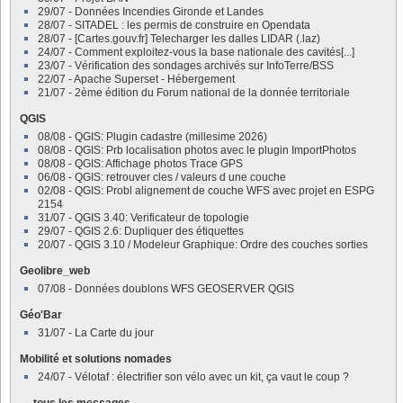
29/07 - Données Incendies Gironde et Landes
28/07 - SITADEL : les permis de construire en Opendata
28/07 - [Cartes.gouv.fr] Telecharger les dalles LIDAR (.laz)
24/07 - Comment exploitez-vous la base nationale des cavités[...]
23/07 - Vérification des sondages archivés sur InfoTerre/BSS
22/07 - Apache Superset - Hébergement
21/07 - 2ème édition du Forum national de la donnée territoriale
QGIS
08/08 - QGIS: Plugin cadastre (millesime 2026)
08/08 - QGIS: Prb localisation photos avec le plugin ImportPhotos
08/08 - QGIS: Affichage photos Trace GPS
06/08 - QGIS: retrouver cles / valeurs d une couche
02/08 - QGIS: Probl alignement de couche WFS avec projet en ESPG
2154
31/07 - QGIS 3.40: Verificateur de topologie
29/07 - QGIS 2.6: Dupliquer des étiquettes
20/07 - QGIS 3.10 / Modeleur Graphique: Ordre des couches sorties
Geolibre_web
07/08 - Données doublons WFS GEOSERVER QGIS
Géo'Bar
31/07 - La Carte du jour
Mobilité et solutions nomades
24/07 - Vélotaf : électrifier son vélo avec un kit, ça vaut le coup ?