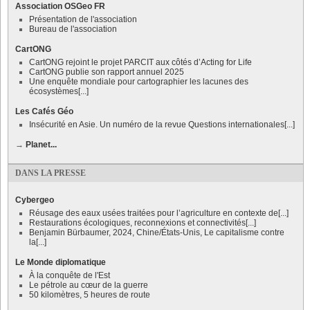
Association OSGeo FR
Présentation de l'association
Bureau de l'association
CartONG
CartONG rejoint le projet PARCIT aux côtés d’Acting for Life
CartONG publie son rapport annuel 2025
Une enquête mondiale pour cartographier les lacunes des
écosystèmes[...]
Les Cafés Géo
Insécurité en Asie. Un numéro de la revue Questions internationales[...]
→
Planet...
DANS LA PRESSE
Cybergeo
Réusage des eaux usées traitées pour l’agriculture en contexte de[...]
Restaurations écologiques, reconnexions et connectivités[...]
Benjamin Bürbaumer, 2024, Chine/États-Unis, Le capitalisme contre
la[...]
Le Monde diplomatique
À la conquête de l'Est
Le pétrole au cœur de la guerre
50 kilomètres, 5 heures de route