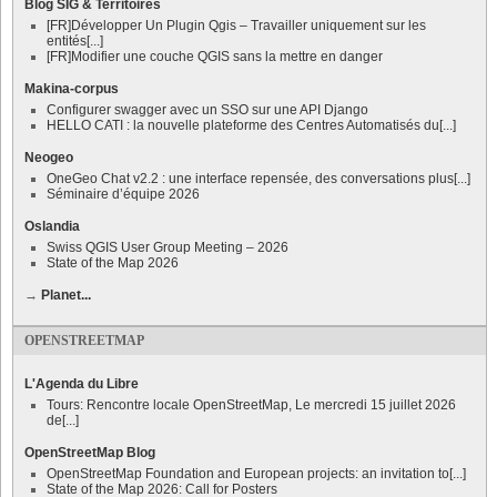
Blog SIG & Territoires
[FR]Développer Un Plugin Qgis – Travailler uniquement sur les
entités[...]
[FR]Modifier une couche QGIS sans la mettre en danger
Makina-corpus
Configurer swagger avec un SSO sur une API Django
HELLO CATI : la nouvelle plateforme des Centres Automatisés du[...]
Neogeo
OneGeo Chat v2.2 : une interface repensée, des conversations plus[...]
Séminaire d’équipe 2026
Oslandia
Swiss QGIS User Group Meeting – 2026
State of the Map 2026
→
Planet...
OPENSTREETMAP
L'Agenda du Libre
Tours: Rencontre locale OpenStreetMap, Le mercredi 15 juillet 2026
de[...]
OpenStreetMap Blog
OpenStreetMap Foundation and European projects: an invitation to[...]
State of the Map 2026: Call for Posters