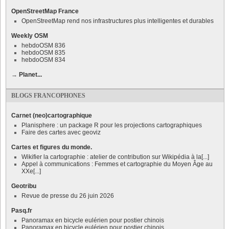
OpenStreetMap France
OpenStreetMap rend nos infrastructures plus intelligentes et durables
Weekly OSM
hebdoOSM 836
hebdoOSM 835
hebdoOSM 834
→
Planet...
BLOGS FRANCOPHONES
Carnet (neo)cartographique
Planisphere : un package R pour les projections cartographiques
Faire des cartes avec geoviz
Cartes et figures du monde.
Wikifier la cartographie : atelier de contribution sur Wikipédia à la[...]
Appel à communications : Femmes et cartographie du Moyen Âge au
XXe[...]
Geotribu
Revue de presse du 26 juin 2026
Pasq.fr
Panoramax en bicycle eulérien pour postier chinois
Panoramax en bicycle eulérien pour postier chinois