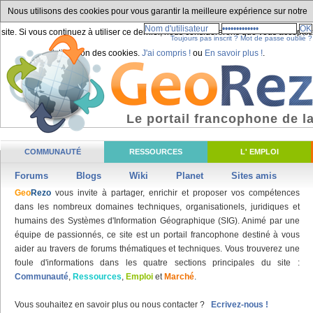
Nous utilisons des cookies pour vous garantir la meilleure expérience sur notre
site. Si vous continuez à utiliser ce dernier, nous considèrerons que vous acceptez
Toujours pas inscrit ?
Mot de passe oublié ?
l'utilisation des cookies.
J'ai compris !
ou
En savoir plus !
.
Le portail francophone de 
COMMUNAUTÉ
RESSOURCES
L' EMPLOI
Forums
Blogs
Wiki
Planet
Sites amis
Geo
Rezo
vous invite à partager, enrichir et proposer vos compétences
dans les nombreux domaines techniques, organisationels, juridiques et
humains des Systèmes d'Information Géographique (SIG). Animé par une
équipe de passionnés, ce site est un portail francophone destiné à vous
aider au travers de forums thématiques et techniques. Vous trouverez une
foule d'informations dans les quatre sections principales du site :
Communauté
,
Ressources
,
Emploi
et
Marché
.
Vous souhaitez en savoir plus ou nous contacter ?
Ecrivez-nous !