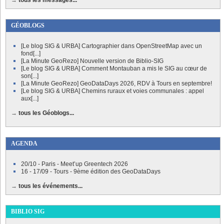
→
tous les messages...
GÉOBLOGS
[Le blog SIG & URBA] Cartographier dans OpenStreetMap avec un
fond[...]
[La Minute GeoRezo] Nouvelle version de Biblio-SIG
[Le blog SIG & URBA] Comment Montauban a mis le SIG au cœur de
son[...]
[La Minute GeoRezo] GeoDataDays 2026, RDV à Tours en septembre!
[Le blog SIG & URBA] Chemins ruraux et voies communales : appel
aux[...]
→
tous les Géoblogs...
AGENDA
20/10 - Paris - Meet’up Greentech 2026
16 - 17/09 - Tours - 9ème édition des GeoDataDays
→
tous les événements...
BIBLIO SIG