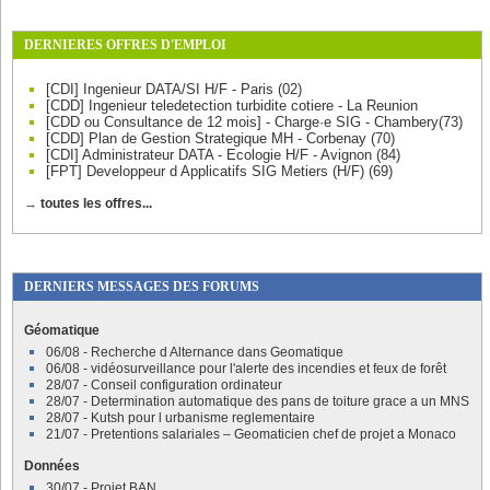
DERNIERES OFFRES D'EMPLOI
[CDI] Ingenieur DATA/SI H/F - Paris (02)
[CDD] Ingenieur teledetection turbidite cotiere - La Reunion
[CDD ou Consultance de 12 mois] - Charge·e SIG - Chambery(73)
[CDD] Plan de Gestion Strategique MH - Corbenay (70)
[CDI] Administrateur DATA - Ecologie H/F - Avignon (84)
[FPT] Developpeur d Applicatifs SIG Metiers (H/F) (69)
→
toutes les offres...
DERNIERS MESSAGES DES FORUMS
Géomatique
06/08 - Recherche d Alternance dans Geomatique
06/08 - vidéosurveillance pour l'alerte des incendies et feux de forêt
28/07 - Conseil configuration ordinateur
28/07 - Determination automatique des pans de toiture grace a un MNS
28/07 - Kutsh pour l urbanisme reglementaire
21/07 - Pretentions salariales – Geomaticien chef de projet a Monaco
Données
30/07 - Projet BAN