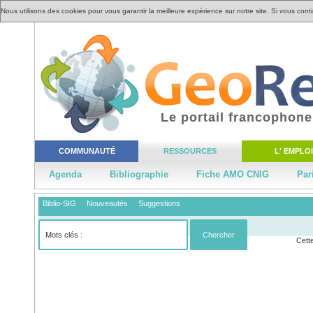
Nous utilisons des cookies pour vous garantir la meilleure expérience sur notre site. Si vous cont
Le portail francophone
COMMUNAUTÉ
RESSOURCES
L' EMPLOI
Agenda
Bibliographie
Fiche AMO CNIG
Par
Biblio-SIG
Nouveautés
Suggestions
Cette