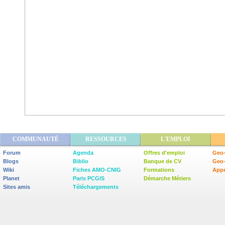
COMMUNAUTÉ
RESSOURCES
L'EMPLOI
Forum
Agenda
Offres d'emploi
Geo-
Blogs
Biblio
Banque de CV
Geo
Wiki
Fiches AMO-CNIG
Formations
Appe
Planet
Paris PCGIS
Démarche Métiers
Sites amis
Téléchargements