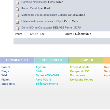
Domaine maritime
par Gilles Tulliez
Forum Cassini
par Fred
Marche de travail, association Canada
par Soja SESY
Utilisation des informations IGN
par Pierre Macé
Demo SIG au Canada
par DESAGE Pierre / SCPA
Pages:
1
…
124
125
126
127
Forum
» Géomatique
COMMUNAUTÉ
RESSOURCES
L'EMPLOI
Forum
Agenda
Offres d'emploi
Geo-
Blogs
Biblio
Banque de CV
Geo
Wiki
Fiches AMO-CNIG
Formations
Appe
Planet
Paris PCGIS
Démarche Métiers
Sites amis
Téléchargements