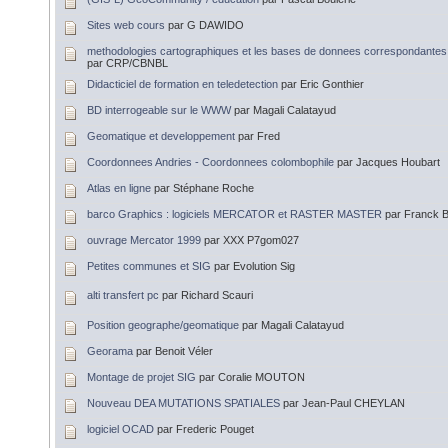
Sites web cours
par G DAWIDO
methodologies cartographiques et les bases de donnees correspondantes
par CRP/CBNBL
Didacticiel de formation en teledetection
par Eric Gonthier
BD interrogeable sur le WWW
par Magali Calatayud
Geomatique et developpement
par Fred
Coordonnees Andries - Coordonnees colombophile
par Jacques Houbart
Atlas en ligne
par Stéphane Roche
barco Graphics : logiciels MERCATOR et RASTER MASTER
par Franck 
ouvrage Mercator 1999
par XXX P7gom027
Petites communes et SIG
par Evolution Sig
alti transfert pc
par Richard Scauri
Position geographe/geomatique
par Magali Calatayud
Georama
par Benoit Véler
Montage de projet SIG
par Coralie MOUTON
Nouveau DEA MUTATIONS SPATIALES
par Jean-Paul CHEYLAN
logiciel OCAD
par Frederic Pouget