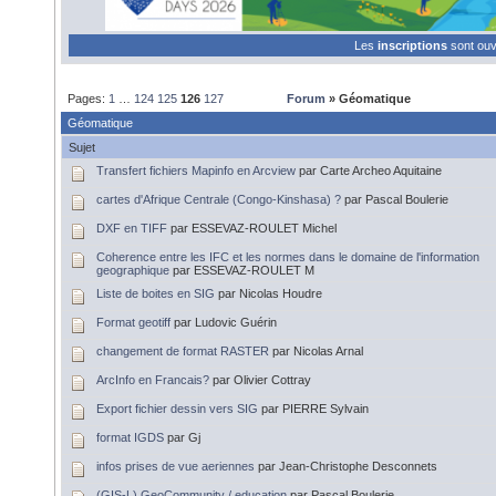
Les
inscriptions
sont ou
Pages:
1
…
124
125
126
127
Forum
» Géomatique
Géomatique
Sujet
Transfert fichiers Mapinfo en Arcview
par Carte Archeo Aquitaine
cartes d'Afrique Centrale (Congo-Kinshasa) ?
par Pascal Boulerie
DXF en TIFF
par ESSEVAZ-ROULET Michel
Coherence entre les IFC et les normes dans le domaine de l'information
geographique
par ESSEVAZ-ROULET M
Liste de boites en SIG
par Nicolas Houdre
Format geotiff
par Ludovic Guérin
changement de format RASTER
par Nicolas Arnal
ArcInfo en Francais?
par Olivier Cottray
Export fichier dessin vers SIG
par PIERRE Sylvain
format IGDS
par Gj
infos prises de vue aeriennes
par Jean-Christophe Desconnets
(GIS-L) GeoCommunity / education
par Pascal Boulerie