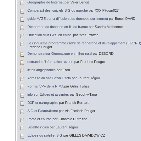
Geographie de l'internet
par Véler Benoit
Comparatif des logiciels SIG du marche
par XXX P7gom027
guide MATE sur la diffusion des donnees sur Internet
par Benoit DAVID
Recherche de donnees en Ile de france
par Sandra Mathonnet
Utilisation d'un GPS en chine.
par Yves Pratter
Le cinquieme programme cadre de recherche et developpement (5 PCRD
Frederic Pouget
Demonstrateur Geomatique en milieu rural
par DEBORD
demande d'information revues
par Frederic Pouget
listes anglophones
par Fred
Adresse du site Bazar Carto
par Laurent Jégou
Format VPF de la NIMA
par Gilles Tulliez
info sur Edigeo et assimiles
par Geophy-Tana
DXF et cartographie
par Franck Bernard
SIG et Pastoralisme
par Via Frederic Pouget
Photo et courbe
par Chantale Dufresne
Satellite indien
par Laurent Jégou
Eclipse du soleil et SIG
par GILLES DAWIDOWICZ