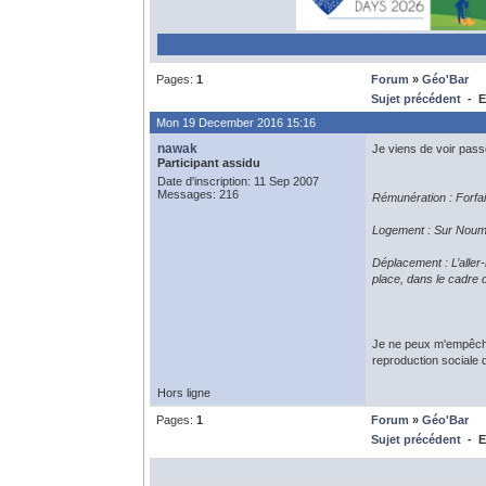
Pages:
1
Forum
»
Géo'Bar
Sujet précédent
- E
Mon 19 December 2016 15:16
nawak
Je viens de voir pas
Participant assidu
Date d'inscription: 11 Sep 2007
Messages: 216
Rémunération : Forfai
Logement : Sur Nouméa
Déplacement : L’aller
place, dans le cadre 
Je ne peux m'empêcher
reproduction sociale d
Hors ligne
Pages:
1
Forum
»
Géo'Bar
Sujet précédent
- E