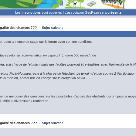
Les
inscriptions
sont ouvertes ! L'association GeoRezo sera
présente
galité des chances ??? -
Sujet suivant
ser cette annonce de stage sur le forum avec comme conditions :
taire (selon la règlementation en vigueur). Environ 500 euros/mois
, à la charge de l’étudiant mais des facilités pourront être étudiées avec l’université de la
-retour Paris-Nouméa reste à la charge de l’étudiant. Le terrain d’étude couvre 2 îles du la
de la mission, seront pris en charge sur le budget du MOM.
 de me poser des questions sur les possibilités d'accès des étudiants qui ont peu de moyen
u milieu universitaire / recherche...
galité des chances ??? -
Sujet suivant