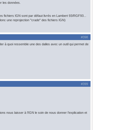
her les données.
es fichiers IGN sont par défaut livrés en Lambert 93/RGF93...
t donc une reprojection "crade" des fichiers IGN)
#398
arder à quoi ressemble une des dalles avec un outil qui permet de
#399
s nous laisser à l’IGN le soin de nous donner l’explication et