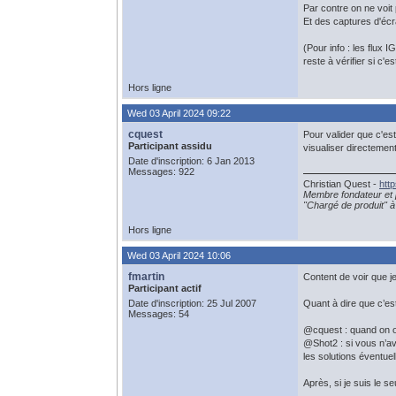
Par contre on ne voit 
Et des captures d'écra
(Pour info : les flux
reste à vérifier si c'
Hors ligne
Wed 03 April 2024 09:22
cquest
Pour valider que c'est
Participant assidu
visualiser directement
Date d'inscription: 6 Jan 2013
Messages: 922
Christian Quest -
htt
Membre fondateur et 
"Chargé de produit" à 
Hors ligne
Wed 03 April 2024 10:06
fmartin
Content de voir que j
Participant actif
Date d'inscription: 25 Jul 2007
Quant à dire que c’
Messages: 54
@cquest : quand on ou
@Shot2 : si vous n’av
les solutions éventuel
Après, si je suis le s