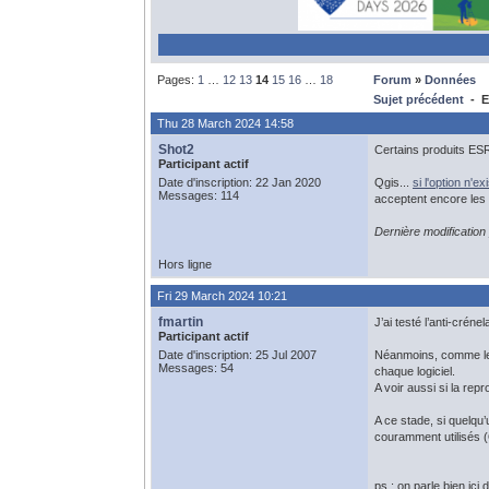
Pages:
1
…
12
13
14
15
16
…
18
Forum
»
Données
Sujet précédent
- E
Thu 28 March 2024 14:58
Shot2
Certains produits ESRI
Participant actif
Date d'inscription: 22 Jan 2020
Qgis...
si l'option n'e
Messages: 114
acceptent encore les 
Dernière modificatio
Hors ligne
Fri 29 March 2024 10:21
fmartin
J’ai testé l’anti-créne
Participant actif
Date d'inscription: 25 Jul 2007
Néanmoins, comme le 
Messages: 54
chaque logiciel.
A voir aussi si la rep
A ce stade, si quelqu’
couramment utilisés 
ps : on parle bien ici