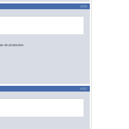
#396
ais de production.
#397