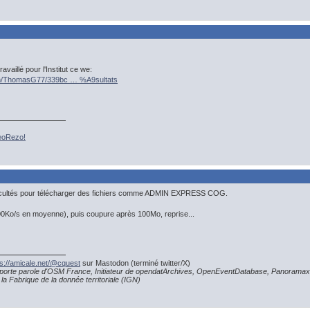
vaillé pour l'Institut ce we:
.com/ThomasG77/339bc … %A9sultats
GeoRezo!
ficultés pour télécharger des fichiers comme ADMIN EXPRESS COG.
300Ko/s en moyenne), puis coupure après 100Mo, reprise...
ps://amicale.net/@cquest
sur Mastodon (terminé twitter/X)
porte parole d'OSM France, Initiateur de opendatArchives, OpenEventDatabase, Panoramax
la Fabrique de la donnée territoriale (IGN)