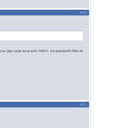
#400
ous Qgis (mais aussi avec OSM !). J'ai abandonné l'idée de
#401