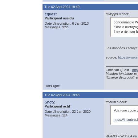
Tue 02 April 2024 19:40
cquest
owlapps a écrit:
Participant assidu
concernant le
Date d'inscription: 6 Jan 2013
c'est le carroya
Messages: 922
il n'y a rien su
Les données carroyées
source:
https://www.i
Christian Quest -
htt
Membre fondateur et 
"Chargé de produit" à 
Hors ligne
Tue 02 April 2024 19:48
Shot2
fmartin a écrit:
Participant actif
Voici une copie 
Date d'inscription: 22 Jan 2020
Messages: 114
https://imagize
RGF93 = WGS84 en pre