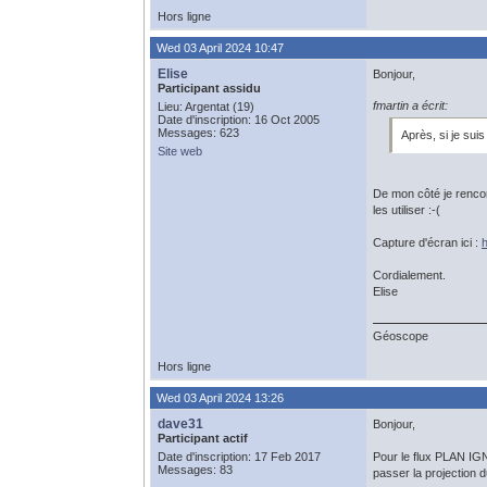
Hors ligne
Wed 03 April 2024 10:47
Elise
Bonjour,
Participant assidu
fmartin a écrit:
Lieu: Argentat (19)
Date d'inscription: 16 Oct 2005
Messages: 623
Après, si je sui
Site web
De mon côté je renco
les utiliser :-(
Capture d'écran ici :
Cordialement.
Elise
Géoscope
Hors ligne
Wed 03 April 2024 13:26
dave31
Bonjour,
Participant actif
Date d'inscription: 17 Feb 2017
Pour le flux PLAN I
Messages: 83
passer la projection