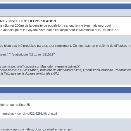
 WMTS
INSEE.FILOSOFI.POPULATION
,
ge (1km et 200m) de la densité de population, ca fonctionne bien mais pourquoi
r la Guadeloupe et la Guyane alors que c'est dispo pour la Martinique et la Réunion ???
 n'ont pas été produites partout, tout simplement. Ce n'est pas un problème de diffusion, m
nsee.fr/fr/statistiques/62 … re=6215217
ps://amicale.net/@cquest
sur Mastodon (terminé twitter/X)
porte parole d'OSM France, Initiateur de opendatArchives, OpenEventDatabase, Panoramax
la Fabrique de la donnée territoriale (IGN)
d‘écran sur le Scan25
r.imageshack.com/img923/6299/t9yyhu.gif
mière approximation, donc ça n'entre pas en jeu.