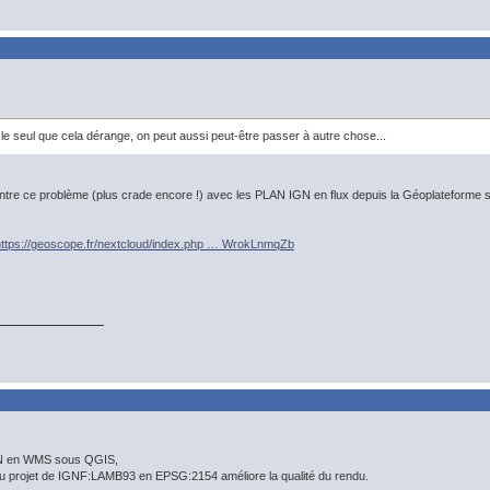
s le seul que cela dérange, on peut aussi peut-être passer à autre chose...
ntre ce problème (plus crade encore !) avec les PLAN IGN en flux depuis la Géoplateforme s
https://geoscope.fr/nextcloud/index.php … WrokLnmqZb
GN en WMS sous QGIS,
 du projet de IGNF:LAMB93 en EPSG:2154 améliore la qualité du rendu.