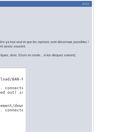
#404
ère ça tout seul et que les reprises sont désormais possibles !
ent assez souvent.
iques, donc 1Go/s en sortie... si les disques suivent).
load/BAN-PLUS/BAN-PLUS_1-0__SHP_LAMB93_D011_2023-12-15/B
. connected.

ed out) in headers.

ement/download/BAN-PLUS/BAN-PLUS_1-0__SHP_LAMB93_D011_20
. connected.
