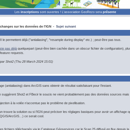
Les
inscriptions
sont ouvertes ! L'association GeoRezo sera
présente
changes sur les données de l'IGN -
Sujet suivant
 le permettent déjà ("antialiasing", "resample during display" etc.) ; peut-être pas tous.
xiste pas déjà
quelquepart (peut-être bien cachée dans un obscur fichier de configuration), plus q
feature requests.
n par Shot2 (Thu 28 March 2024 15:01)
lage (antialiasing) dans ArcGIS sans obtenir de résultat satisfaisant pour l’instant.
suggèrent Shot2 et FBecir le soucis ne vient probablement pas des données sources mais d
rojection à la volée n’accentue pas le problème de pixellisation.
un trouve la solution ou si l’IGN peut préciser les réglages basiques pour avoir un affichage o
(QGIS/ArcGIS…) ce serait cool.
 des fichiers téléchargés via le Catalogue Géoservices car le Scan 25 diffusé en flux depuis la