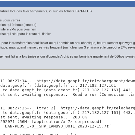
stabilité lors des téléchargements, ici sur les fichiers BAN-PLUS:
us vous verrez:
xion qui échoue (timeout)
nsfère 2Mo puis plus rien
rise qui récupère le reste du fichier.
s pour le transfert d'un seul fichier ce qui semble un peu chaotique, heureusement que wget g
ique, mais quand même très très fréquent (un fichier sur 3 environ) et le timeout à 2Mo revi
rgement fait à la fois (mise à jour d'opendatArchives qui bénéficie maintenant de 8Gbps symétr
-11 08:27:14--  https://data.geopf.fr/telechargement/down
data.geopf.fr (data.geopf.fr)... 217.182.127.161

 to data.geopf.fr (data.geopf.fr)|217.182.127.161|:443..
est sent, awaiting response... Read error (Connection tim
-11 08:27:25--  (try: 2)  https://data.geopf.fr/telecharg
 to data.geopf.fr (data.geopf.fr)|217.182.127.161|:443..
st sent, awaiting response... 200 OK

292071 (56M) [application/x-7z-compressed]

 ‘BAN-PLUS_1-0__SHP_LAMB93_D011_2023-12-15.7z’
