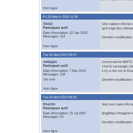
Hors ligne
Fri 29 March 2024 11:08
Shot2
Une capture d'écran d
Participant actif
qu'il s'agit des même
Date d'inscription: 22 Jan 2020
Messages: 114
Dernière modification
Hors ligne
Tue 02 April 2024 08:47
owlapps
concernant le WMTS
Participant actif
c'est le carroyage (1
Date d'inscription: 7 Mar 2013
il n'y a rien sur la G
Messages: 106
Site web
Dernière modification
Hors ligne
Tue 02 April 2024 09:30
fmartin
Voici une copie d‘écr
Participant actif
Date d'inscription: 25 Jul 2007
[img]https://imagizer
Messages: 54
Dernière modification
Hors ligne