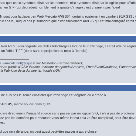
pas quel est le système utilisé par les données, ni le système utilisé par le logiciel pour affic
n en GIF (qui dégradent horriblement la qualité d'image) c'est vraiment pas l'idéal !
 IGN sont pour la plupart en Web Mercator/WGS84, certains également en Lambert 93/RG93 ; l
est le cas ici, auquel cas je subodore que c'est simplement ArcGIS qui est mal configuré et fai
 bien ArcGIS qui dégrade les dalles téléchargées lors de leur affichage, il serait utile de reg
 un fichier TIFF (donc sans reprojection ou mise à l'échelle).
ps://amicale.net/@cquest
sur Mastodon (terminé twitter/X)
porte parole d'OSM France, Initiateur de opendatArchives, OpenEventDatabase, Panoramax
la Fabrique de la donnée territoriale (IGN)
e ne suis pas le seul à constater que l’affichage est dégradé ou « crade »
est ArcGIS, même soucis dans QGIS
vre directement l’image tif source sans passer par un logiciel SIG, il n’y a pas de problème
ez pas les données pour effectuer vous-même le test cela va être compliqué, peut-être devrion
les.
eul que cela dérange, on peut aussi peut-être passer à autre chose...