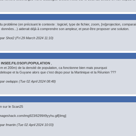
u problème (en précisant le contexte : logiciel, type de fichier, zoom, [re]projection, compa
s données...) aiderait déjà à comprendre son ampleur, et peut-être proposer une solution.
 par Shot2 (Fri 29 March 2024 11:10)
INSEE.FILOSOFI.POPULATION
,
km et 200m) de la densité de population, ca fonctionne bien mais pourquoi
uadeloupe et la Guyane alors que c'est dispo pour la Martinique et la Réunion ???
 par owlapps (Tue 02 April 2024 08:48)
an sur le Scan25
.imageshack.com/img923/6299/t9yyhu.gif[/img]
 par fmartin (Tue 02 April 2024 10:03)