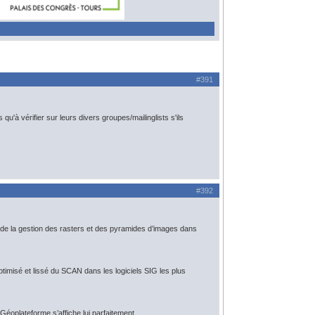
#391
u'à vérifier sur leurs divers groupes/mailinglists s'ils
#392
e la gestion des rasters et des pyramides d’images dans
ptimisé et lissé du SCAN dans les logiciels SIG les plus
 Géoplateforme s’affiche lui parfaitement