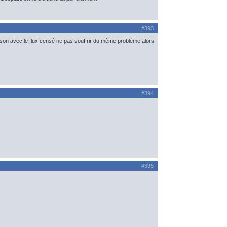
#393
raison avec le flux censé ne pas souffrir du même problème alors
#394
#395