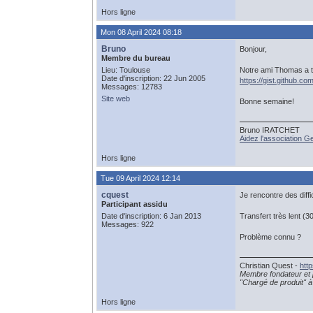
Hors ligne
Mon 08 April 2024 08:18
Bruno
Bonjour,
Membre du bureau
Lieu: Toulouse
Notre ami Thomas a tra
Date d'inscription: 22 Jun 2005
https://gist.github
Messages: 12783
Site web
Bonne semaine!
Bruno IRATCHET
Aidez l'association 
Hors ligne
Tue 09 April 2024 12:14
cquest
Je rencontre des dif
Participant assidu
Date d'inscription: 6 Jan 2013
Transfert très lent (
Messages: 922
Problème connu ?
Christian Quest -
htt
Membre fondateur et 
"Chargé de produit" à 
Hors ligne