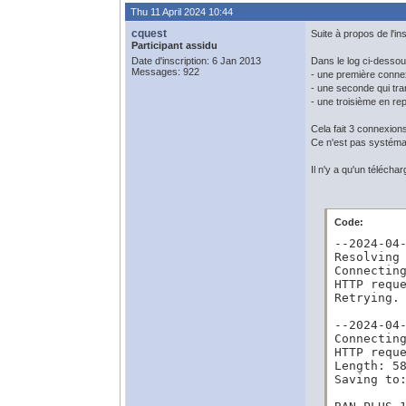
Thu 11 April 2024 10:44
cquest
Suite à propos de l'in
Participant assidu
Date d'inscription: 6 Jan 2013
Dans le log ci-desso
Messages: 922
- une première conne
- une seconde qui tra
- une troisième en rep
Cela fait 3 connexion
Ce n'est pas systémat
Il n'y a qu'un télécha
Code:
--2024-04
Resolving 
Connecting
HTTP requ
Retrying.

--2024-04
Connecting
HTTP reque
Length: 58
Saving to: