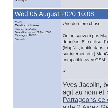
Hors ligne
Wed 05 August 2020 10:08
Yves
Une dernière chose,
Membre du bureau
Lieu: Aix-les-Bains
Date d'inscription: 22 Mar 2006
On ne converti pas Ma
Messages: 10087
Site web
données. Elle utilise d'
(MapNik, inutile dans t
sur internet, etc.) MapC
compatible avec OSM.
Y.
Yves Jacolin, b
agit au nom et 
Partageons ce 
aide ? Aidez G