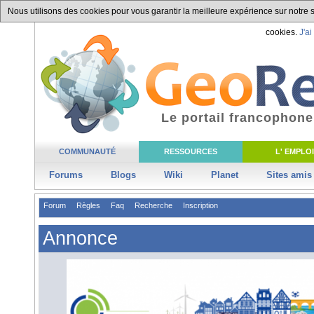
Nous utilisons des cookies pour vous garantir la meilleure expérience sur notre si
cookies.
J'ai
Le portail francophone
COMMUNAUTÉ
RESSOURCES
L' EMPLOI
Forums
Blogs
Wiki
Planet
Sites amis
Forum
Règles
Faq
Recherche
Inscription
Annonce