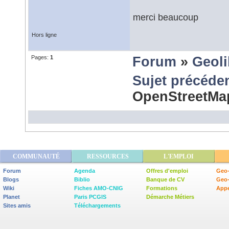
merci beaucoup
Hors ligne
Pages:
1
Forum
»
Geoli
Sujet précéde
OpenStreetM
COMMUNAUTÉ
RESSOURCES
L'EMPLOI
Forum
Agenda
Offres d'emploi
Geo-
Blogs
Biblio
Banque de CV
Geo
Wiki
Fiches AMO-CNIG
Formations
Appe
Planet
Paris PCGIS
Démarche Métiers
Sites amis
Téléchargements