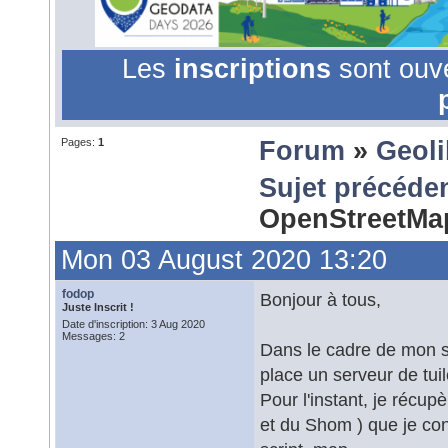
Les
inscriptions
sont ouv
Pages:
1
Forum
»
Geoli
Sujet précéde
OpenStreetM
Mon 03 August 2020 13:20
fodop
Bonjour à tous,
Juste Inscrit !
Date d'inscription: 3 Aug 2020
Messages: 2
Dans le cadre de mon s
place un serveur de tui
Pour l'instant, je récu
et du Shom ) que je conv