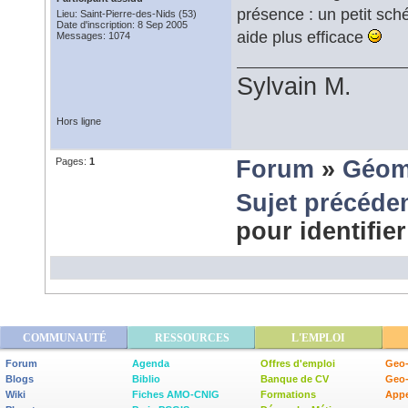
présence : un petit sch
Lieu: Saint-Pierre-des-Nids (53)
Date d'inscription: 8 Sep 2005
aide plus efficace
Messages: 1074
Sylvain M.
Hors ligne
Pages:
1
Forum
»
Géom
Sujet précéde
pour identifie
COMMUNAUTÉ
RESSOURCES
L'EMPLOI
Forum
Agenda
Offres d'emploi
Geo-
Blogs
Biblio
Banque de CV
Geo
Wiki
Fiches AMO-CNIG
Formations
Appe