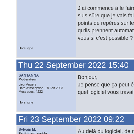
J’ai commencé à le faire
suis sûre que je vais f
points de repères sur le
qu’ils prennent automa
vous si c’est possible ?
Hors ligne
Thu 22 September 2022 15:40
SANTANNA
Bonjour,
Moderateur
Je pense que ça peut êt
Lieu: Angers
Date d'inscription: 18 Jan 2008
quel logiciel vous travai
Messages: 4222
Hors ligne
Fri 23 September 2022 09:22
Sylvain M.
Au delà du logiciel, de
Participant assidu