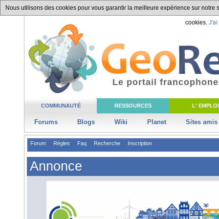
Nous utilisons des cookies pour vous garantir la meilleure expérience sur notre si
cookies.
J'ai
Le portail francophone
COMMUNAUTÉ
RESSOURCES
L' EMPLOI
Forums
Blogs
Wiki
Planet
Sites amis
Forum
Règles
Faq
Recherche
Inscription
Annonce