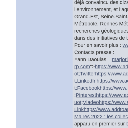
déjà convaincu des diz
l’environnement, et l’agr
Grand-Est, Seine-Saint-
Métropole, Rennes Métr
recherches géologiques
dans des initiatives de 
Pour en savoir plus :
w
Contacts presse :
Yann Daoulas –
marjor
rp.com
">
https://www.a
ot;Twitter
https://www.a
t;LinkedIn
https://www.
t;Facebook
https://www
;Pinterest
https://www.
uot;Viadeo
https://www
Link
https://www.addto
Maires 2022 : les colle
apparu en premier sur