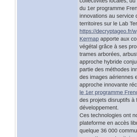
collectivités locales, 
du 1er programme Fren
innovations au service d
territoires sur le Lab Te
https://decryptageo.fr/
Kermap
apporte aux col
végétal grâce à ses pr
trames arborées, arbust
approche hybride conjugua
partie des méthodes inn
des images aériennes et
approche innovante réc
le 1er programme Fre
des projets disruptifs à
développement.
Ces technologies ont no
plateforme en accès li
quelque 36 000 commune