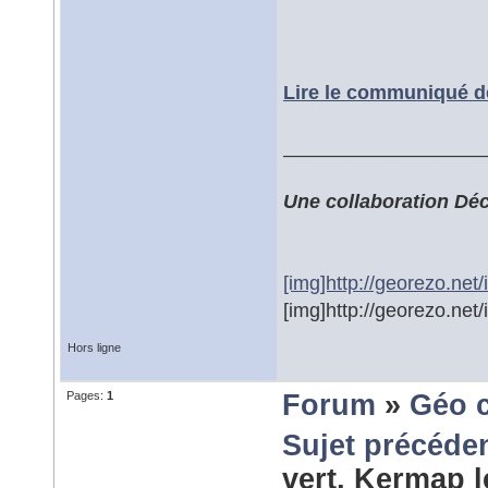
Lire le communiqué d
__________________
Une collaboration Dé
[img]http://georezo.net
[img]http://georezo.net
Hors ligne
Pages:
1
Forum
»
Géo 
Sujet précéde
vert, Kermap