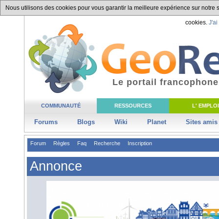
Nous utilisons des cookies pour vous garantir la meilleure expérience sur notre si
cookies.
J'ai
Le portail francophone
COMMUNAUTÉ
RESSOURCES
L' EMPLOI
Forums
Blogs
Wiki
Planet
Sites amis
Forum
Règles
Faq
Recherche
Inscription
Annonce